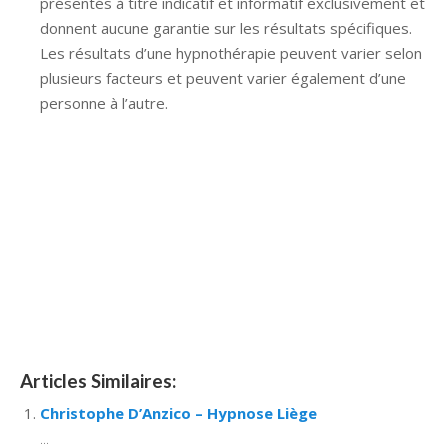
présentés à titre indicatif et informatif exclusivement et
donnent aucune garantie sur les résultats spécifiques.
Les résultats d’une hypnothérapie peuvent varier selon
plusieurs facteurs et peuvent varier également d’une
personne à l’autre.
Hypnose Ixelles hypnose tournai hypnose mons
hypnose bruxelles hypnose namur hypnose tournai
hypnose mons hypnose hypnose nivelles hypnose
villers-la-ville hypnose braine l alleud hypnose namur
hypnose tournai hypnose mons hypnose bruxelles
hypnose namur Hypnose Barbant Wallon hypnose
tournai hypnose mons hypnose liège hypnothérapie
bruxelles
Articles Similaires:
Christophe D’Anzico – Hypnose Liège
...