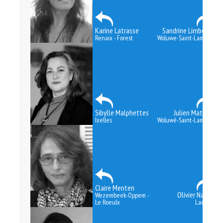
Karine Latrasse
Sandrine Limbourg
Renaix - Forest
Woluwe-Saint-Lambert
Sibylle Malphettes
Julien Mathieu
Ixelles
Woluwé-Saint-Lambert
Claire Menten
Olivier Nanga
Wezembeek-Oppem -
Le Roeulx
Laeken