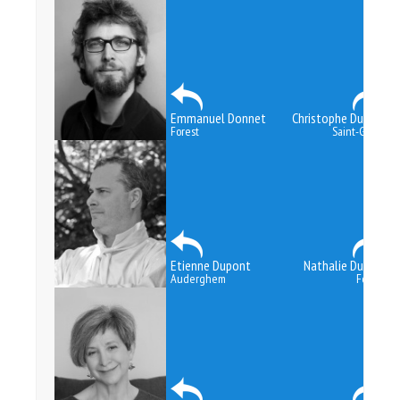
Emmanuel Donnet
Christophe Dubois
Forest
Saint-Gilles
Etienne Dupont
Nathalie Durant
Auderghem
Forest