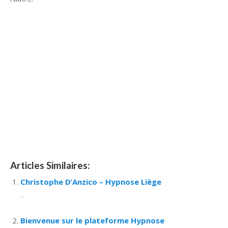
Hypnose Ixelles hypnose tournai hypnose mons hypnose
bruxelles hypnose namur hypnose tournai hypnose mons
hypnose hypnose nivelles hypnose villers-la-ville hypnose
braine l alleud hypnose namur hypnose tournai hypnose
mons hypnose bruxelles hypnose namur Hypnose Barbant
Wallon hypnose tournai hypnose mons hypnose liège
hypnothérapie bruxelles
hypnose Belgique
hypnothérapie Belgique
Articles Similaires:
Christophe D’Anzico – Hypnose Liège
...
Bienvenue sur le plateforme Hypnose