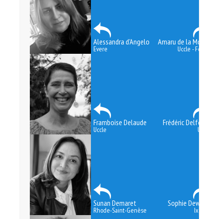
Alessandra d'Angelo
Amaru de la Motta
Evere
Uccle - Forest
Framboise Delaude
Frédéric Delforge
Uccle
Uccle
Sunan Demaret
Sophie Dewitte
Rhode-Saint-Genèse
Ixelles