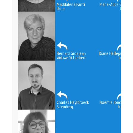
Maddalena Fanti
Marie-Alice Gohy
Uccle
Uccle
Bernard Grosjean
Diane Helleputte
Woluwe St Lambert
Forest
Charles Heylbroeck
Noémie Jonckeer
Alsemberg
Ixelles