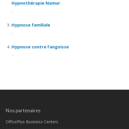
Hypnothérapie Namur
...
Hypnose familiale
...
Hypnose contre l’angoisse
...
Nos partenaires
OfficePlus Business Centers