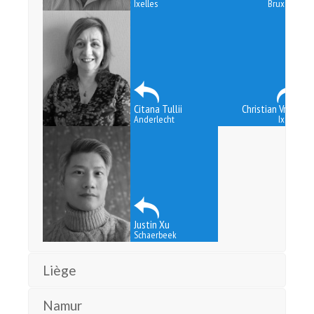
Ixelles
Bruxelles
Citana Tullii
Christian Vrient
Anderlecht
Ixelles
Justin Xu
Schaerbeek
Liège
Namur