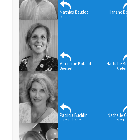
Mathias Baudet
Hanane Boguz
Ixelles
Uccle
Veronique Boland
Nathalie Bracke
Beersel
Anderlecht
Patricia Buchlin
Nathalie Cosyn
Forest - Uccle
Sterrebeek