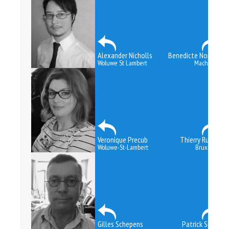
Alexander Nicholls
Benedicte Nopere
Woluwe St Lambert
Machelen
Veronique Precub
Thierry Ruelle
Woluwe-St-Lambert
Bruxelles
Gilles Schepens
Patrick Simar