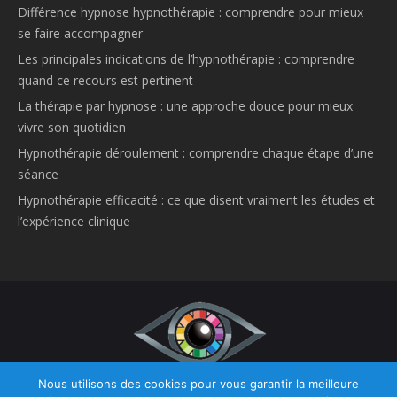
Différence hypnose hypnothérapie : comprendre pour mieux
se faire accompagner
Les principales indications de l’hypnothérapie : comprendre
quand ce recours est pertinent
La thérapie par hypnose : une approche douce pour mieux
vivre son quotidien
Hypnothérapie déroulement : comprendre chaque étape d’une
séance
Hypnothérapie efficacité : ce que disent vraiment les études et
l’expérience clinique
Nous utilisons des cookies pour vous garantir la meilleure
Copyright © 2026
Hypnose et Hypnothérapie Belgique.
Tous droits