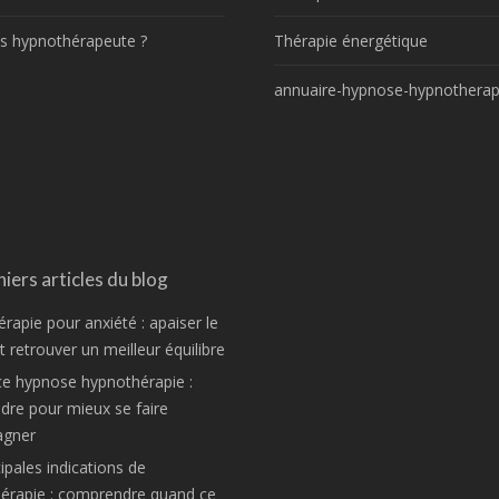
s hypnothérapeute ?
Thérapie énergétique
annuaire-hypnose-hypnotherap
iers articles du blog
rapie pour anxiété : apaiser le
 retrouver un meilleur équilibre
ce hypnose hypnothérapie :
re pour mieux se faire
gner
ipales indications de
hérapie : comprendre quand ce