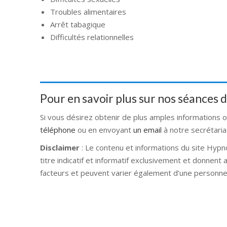
Troubles alimentaires
Arrêt tabagique
Difficultés relationnelles
Pour en savoir plus sur nos séances
Si vous désirez obtenir de plus amples informations 
téléphone
ou en envoyant
un email
à notre secrétaria
Disclaimer
: Le contenu et informations du site Hypn
titre indicatif et informatif exclusivement et donnent
facteurs et peuvent varier également d’une personne 
Hypnose Ixelles hypnose tournai hypnose mons hypno
hypnose braine l alleud hypnose namur hypnose tou
hypnose liège hypnothérapie bruxelles