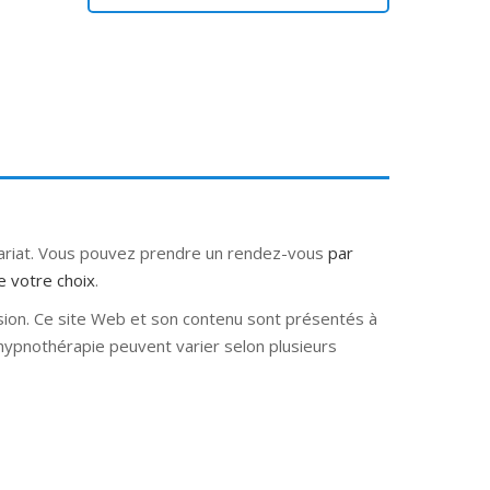
tariat. Vous pouvez prendre un rendez-vous
par
e votre choix
.
sion. Ce site Web et son contenu sont présentés à
e hypnothérapie peuvent varier selon plusieurs
e hypnose nivelles hypnose villers-la-ville
rbant Wallon hypnose tournai hypnose mons