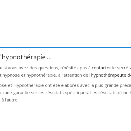
 d'hypnothérapie …
ou si vous avez des questions, n’hésitez pas à
contacter
le secré
t hypnose et hypnothérapie, à l’attention de
l'hypnothérapeute d
ose et Hypnothérapie ont été élaborés avec la plus grande préci
 aucune garantie sur les résultats spécifiques. Les résultats d’un
à l’autre.
se bruxelles hypnose namur hypnose tournai hypnose mons hypnos
rnai hypnose mons hypnose bruxelles hypnose namur Hypnose Ba