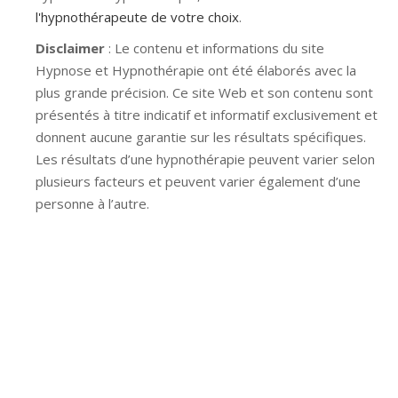
l'hypnothérapeute de votre choix
.
Disclaimer
: Le contenu et informations du site
Hypnose et Hypnothérapie ont été élaborés avec la
plus grande précision. Ce site Web et son contenu sont
présentés à titre indicatif et informatif exclusivement et
donnent aucune garantie sur les résultats spécifiques.
Les résultats d’une hypnothérapie peuvent varier selon
plusieurs facteurs et peuvent varier également d’une
personne à l’autre.
Hypnose Ixelles hypnose tournai hypnose mons
hypnose bruxelles hypnose namur hypnose tournai
hypnose mons hypnose hypnose nivelles hypnose
villers-la-ville hypnose braine l alleud hypnose namur
hypnose tournai hypnose mons hypnose bruxelles
hypnose namur Hypnose Barbant Wallon hypnose
tournai hypnose mons hypnose liège hypnothérapie
bruxelles