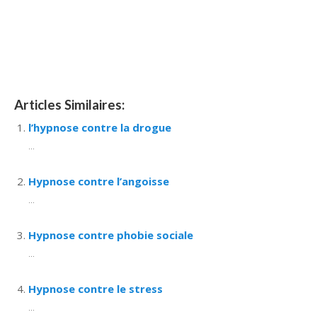
tournai hypnose mons hypnose liège hypnothérapie
bruxelles
hypnose Belgique
Articles Similaires:
l’hypnose contre la drogue
...
Hypnose contre l’angoisse
...
Hypnose contre phobie sociale
...
Hypnose contre le stress
...