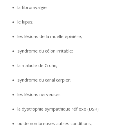
la fibromyalgie;
hypnose namur hypnose tournai
hypnose mons hypnose bruxelles
le lupus;
hypnose namur hypnose tournai hypnose
mons hypnose bruxelles
les lésions de la moelle épinière;
hypnose namur
hypnose tournai hypnose mons hypnose bruxelles
syndrome du côlon irritable;
hypnose namur hypnose
tournai hypnose mons hypnose bruxelles
la maladie de Crohn;
hypnose namur hypnose tournai
hypnose mons hypnose bruxelles
syndrome du canal carpien;
hypnose namur hypnose
tournai hypnose mons hypnose bruxelles
les lésions nerveuses;
hypnose namur hypnose
tournai hypnose mons hypnose bruxelles
la dystrophie sympathique réflexe (DSR);
hypnologue
bruxelles hypnologue namur
ou de nombreuses autres conditions;
hypnologue