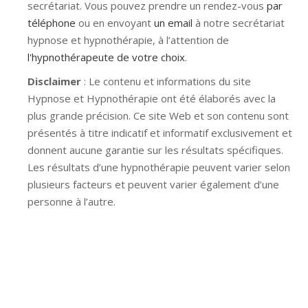
secrétariat. Vous pouvez prendre un rendez-vous
par
téléphone
ou en envoyant
un email
à notre secrétariat
hypnose et hypnothérapie, à l’attention de
l'hypnothérapeute de votre choix
.
Disclaimer
: Le contenu et informations du site
Hypnose et Hypnothérapie ont été élaborés avec la
plus grande précision. Ce site Web et son contenu sont
présentés à titre indicatif et informatif exclusivement et
donnent aucune garantie sur les résultats spécifiques.
Les résultats d’une hypnothérapie peuvent varier selon
plusieurs facteurs et peuvent varier également d’une
personne à l’autre.
Hypnose Ixelles hypnose tournai hypnose mons
hypnose bruxelles hypnose namur hypnose tournai
hypnose mons hypnose hypnose nivelles hypnose
villers-la-ville hypnose braine l alleud hypnose namur
hypnose tournai hypnose mons hypnose bruxelles
hypnose namur Hypnose Barbant Wallon hypnose