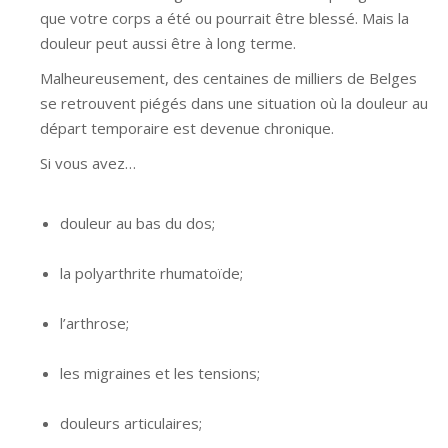
que votre corps a été ou pourrait être blessé. Mais la
douleur peut aussi être à long terme.
Malheureusement, des centaines de milliers de Belges
se retrouvent piégés dans une situation où la douleur au
départ temporaire est devenue chronique.
Si vous avez…
hypnose namur hypnose tournai hypnose
mons hypnose bruxelles
douleur au bas du dos;
hypnose namur hypnose
tournai hypnose mons hypnose bruxelles
la polyarthrite rhumatoïde;
hypnose namur hypnose
tournai hypnose mons hypnose bruxelles
l’arthrose;
hypnose namur hypnose tournai hypnose
mons hypnose bruxelles
les migraines et les tensions;
hypnose namur
hypnose tournai hypnose mons hypnose bruxelles
douleurs articulaires;
hypnose namur hypnose tournai
hypnose mons hypnose bruxelles