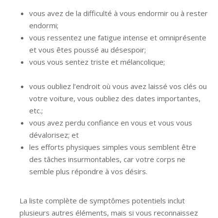
liege hypnologue mons
vous avez de la difficulté à vous endormir ou à rester
endormi;
hypnologue brabant wallon
vous ressentez une fatigue intense et omniprésente
et vous êtes poussé au désespoir;
vous vous sentez triste et mélancolique;
hypnologue
charleroi hypnologue belgique
vous oubliez l’endroit où vous avez laissé vos clés ou
votre voiture, vous oubliez des dates importantes,
etc.;
vous avez perdu confiance en vous et vous vous
dévalorisez; et
les efforts physiques simples vous semblent être
des tâches insurmontables, car votre corps ne
semble plus répondre à vos désirs.
hypnose namur
hypnose tournai hypnose mons hypnose bruxelles
La liste complète de symptômes potentiels inclut
plusieurs autres éléments, mais si vous reconnaissez