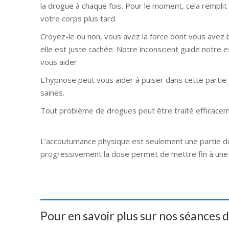
la drogue à chaque fois. Pour le moment, cela remplit 
votre corps plus tard.
hypnologue belgique hypnologu
Croyez-le ou non, vous avez la force dont vous avez 
elle est juste cachée. Notre inconscient guide notre 
vous aider.
hypnologue liege hypnologue mons hypnol
L’hypnose peut vous aider à puiser dans cette partie 
saines.
hypnose namur hypnose tournai hypnose mons
Tout problème de drogues peut être traité efficac
hypnose namur hypnose tournai hypnose mons hypnos
L’accoutumance physique est seulement une partie du p
progressivement la dose permet de mettre fin à une
Pour en savoir plus sur nos séances