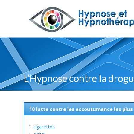
L’Hypnose contre la drog
10 lutte contre les accoutumance les plus
1.
cigarettes
2.
alcool