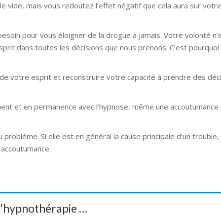
le vide, mais vous redoutez l’effet négatif que cela aura sur votre
e brabant wallon
besoin pour vous éloigner de la drogue à jamais. Votre volonté n’
esprit dans toutes les décisions que nous prenons. C’est pourquoi
ogue charleroi hypnologue belgique hypnologue brabant wallon
de votre esprit et reconstruire votre capacité à prendre des déc
 hypnose bruxelles hypnose liege
ement et en permanence avec l’hypnose, même une accoutumance 
e bruxelles hypnose liege
roblème. Si elle est en général la cause principale d’un trouble,
 accoutumance.
 d'hypnothérapie …