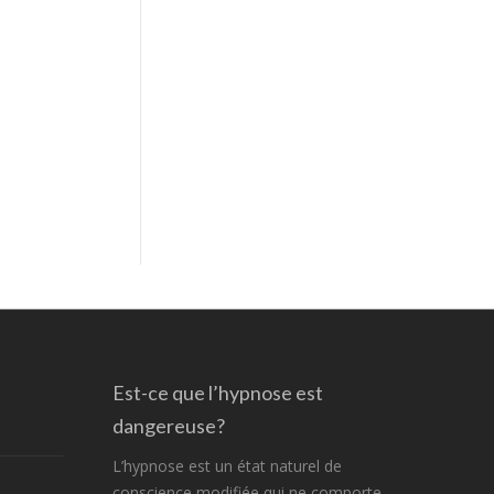
Est-ce que l’hypnose est
dangereuse?
L’hypnose est un état naturel de
conscience modifiée qui ne comporte