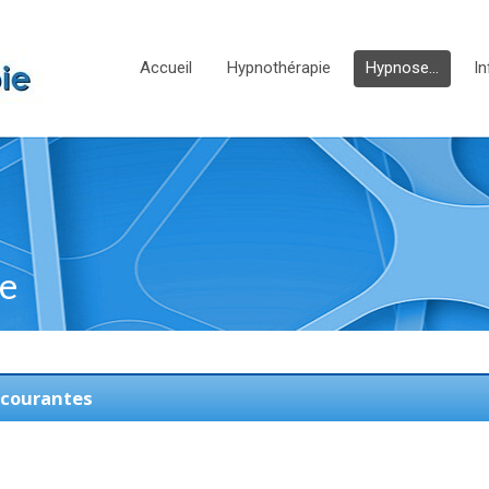
Accueil
Hypnothérapie
Hypnose…
In
ue
 courantes