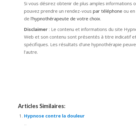
Si vous désirez obtenir de plus amples informations 
pouvez prendre un rendez-vous
par téléphone
ou en
de
l'hypnothérapeute de votre choix
.
Disclaimer
: Le contenu et informations du site Hypn
Web et son contenu sont présentés à titre indicatif e
spécifiques. Les résultats d’une hypnothérapie peuve
l’autre.
Hypnose Ixelles hypnose tournai hypnose mons hyp
nivelles hypnose villers-la-ville hypnose braine l a
namur Hypnose Barbant Wallon hypnose tournai hypn
thérapie familiale Belgique
Articles Similaires:
Hypnose contre la douleur
...