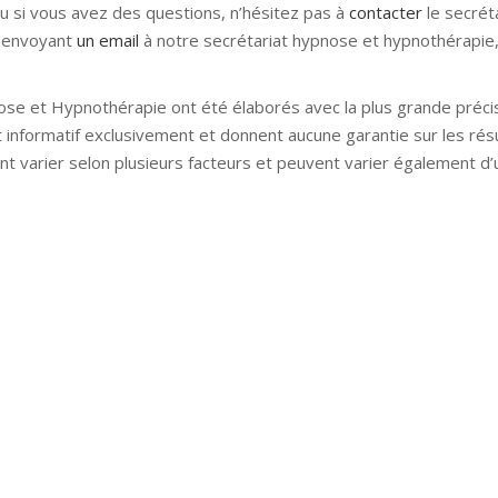
ou si vous avez des questions, n’hésitez pas à
contacter
le secrét
 envoyant
un email
à notre secrétariat hypnose et hypnothérapie, 
ose et Hypnothérapie ont été élaborés avec la plus grande précis
t informatif exclusivement et donnent aucune garantie sur les rés
nt varier selon plusieurs facteurs et peuvent varier également d
nose bruxelles hypnose namur hypnose tournai hypnose mons h
lleud hypnose namur hypnose tournai hypnose mons hypnose bruxel
ose mons hypnose liège hypnothérapie bruxelles