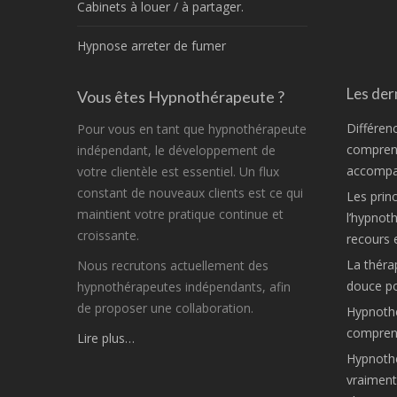
Cabinets à louer / à partager.
Hypnose arreter de fumer
Les dern
Vous êtes Hypnothérapeute ?
Différen
Pour vous en tant que hypnothérapeute
comprend
indépendant, le développement de
accompa
votre clientèle est essentiel. Un flux
constant de nouveaux clients est ce qui
Les princ
maintient votre pratique continue et
l’hypnot
croissante.
recours 
La théra
Nous recrutons actuellement des
douce po
hypnothérapeutes indépendants, afin
de proposer une collaboration.
Hypnothé
compren
Lire plus…
Hypnothér
vraiment 