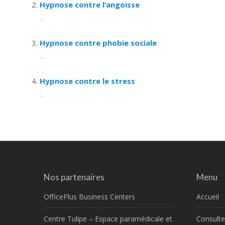
Hypnose contre l’angoisse
...
Hypnose contre phobie sociale
...
Hypnose contre le stress
...
Nos partenaires
Menu
OfficePlus Business Centers
Accueil
Centre Tulipe – Espace paramédicale et
Consulte