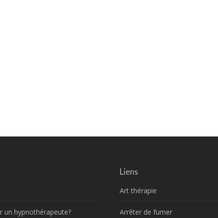
Liens
Art thérapie
r un hypnothérapeute?
Arrêter de fumer