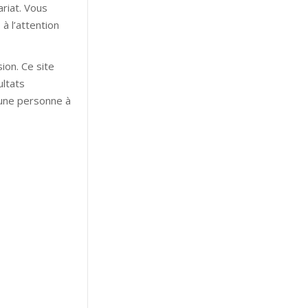
ariat. Vous
à l’attention
ion. Ce site
ultats
’une personne à
ypnose hypnose
les hypnose