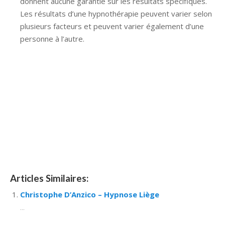
donnent aucune garantie sur les résultats spécifiques.
Les résultats d’une hypnothérapie peuvent varier selon
plusieurs facteurs et peuvent varier également d’une
personne à l’autre.
Hypnose Ixelles hypnose tournai hypnose mons
hypnose bruxelles hypnose namur hypnose tournai
hypnose mons hypnose hypnose nivelles hypnose
villers-la-ville hypnose braine l alleud hypnose namur
hypnose tournai hypnose mons hypnose bruxelles
hypnose namur Hypnose Barbant Wallon hypnose
tournai hypnose mons hypnose liège hypnothérapie
bruxelles
Articles Similaires:
Christophe D’Anzico – Hypnose Liège
...