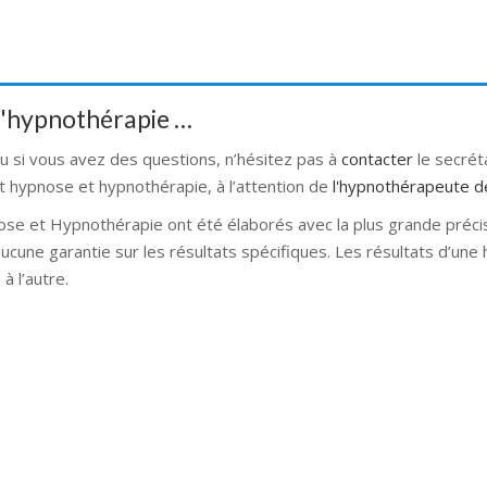
 d'hypnothérapie …
ou si vous avez des questions, n’hésitez pas à
contacter
le secré
t hypnose et hypnothérapie, à l’attention de
l'hypnothérapeute d
ose et Hypnothérapie ont été élaborés avec la plus grande préci
 aucune garantie sur les résultats spécifiques. Les résultats d’un
à l’autre.
se bruxelles hypnose namur hypnose tournai hypnose mons hypnos
rnai hypnose mons hypnose bruxelles hypnose namur Hypnose Ba
Latrasse