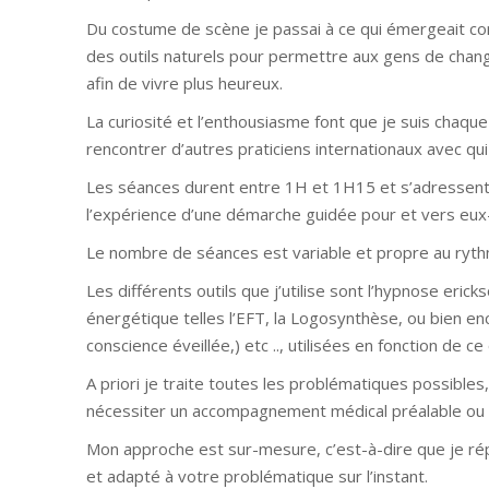
Du costume de scène je passai à ce qui émergeait co
des outils naturels pour permettre aux gens de chan
afin de vivre plus heureux.
La curiosité et l’enthousiasme font que je suis chaque
rencontrer d’autres praticiens internationaux avec qui
Les séances durent entre 1H et 1H15 et s’adressent a
l’expérience d’une démarche guidée pour et vers eu
Le nombre de séances est variable et propre au rythm
Les différents outils que j’utilise sont l’hypnose er
énergétique telles l’EFT, la Logosynthèse, ou bien en
conscience éveillée,) etc .., utilisées en fonction de ce 
A priori je traite toutes les problématiques possibles
nécessiter un accompagnement médical préalable ou en
Mon approche est sur-mesure, c’est-à-dire que je ré
et adapté à votre problématique sur l’instant.