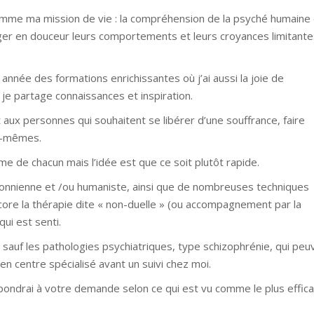
mme ma mission de vie : la compréhension de la psyché humaine 
ger en douceur leurs comportements et leurs croyances limitante
 année des formations enrichissantes où j’ai aussi la joie de
 je partage connaissances et inspiration.
ux personnes qui souhaitent se libérer d’une souffrance, faire
x-mêmes.
e de chacun mais l’idée est que ce soit plutôt rapide.
icksonnienne et /ou humaniste, ainsi que de nombreuses techniques
core la thérapie dite « non-duelle » (ou accompagnement par la
qui est senti.
, sauf les pathologies psychiatriques, type schizophrénie, qui peu
 centre spécialisé avant un suivi chez moi.
pondrai à votre demande selon ce qui est vu comme le plus effic