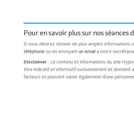
Pour en savoir plus sur nos séances
Si vous désirez obtenir de plus amples informations 
téléphone
ou en envoyant
un email
à notre secrétaria
Disclaimer
: Le contenu et informations du site Hypn
titre indicatif et informatif exclusivement et donnent
facteurs et peuvent varier également d’une personne 
Hypnose Ixelles hypnose tournai hypnose mons hypno
hypnose braine l alleud hypnose namur hypnose tou
hypnose liège hypnothérapie bruxelles
Hypnologue à Renaix – Forest -Karine 