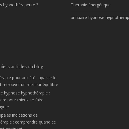
s hypnothérapeute ?
Thérapie énergétique
annuaire-hypnose-hypnotherap
iers articles du blog
rapie pour anxiété : apaiser le
 retrouver un meilleur équilibre
ce hypnose hypnothérapie :
re pour mieux se faire
gner
ipales indications de
hérapie : comprendre quand ce
est pertinent