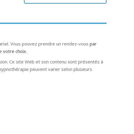
tariat. Vous pouvez prendre un rendez-vous
par
e votre choix
.
sion. Ce site Web et son contenu sont présentés à
e hypnothérapie peuvent varier selon plusieurs
e hypnose nivelles hypnose villers-la-ville
rbant Wallon hypnose tournai hypnose mons