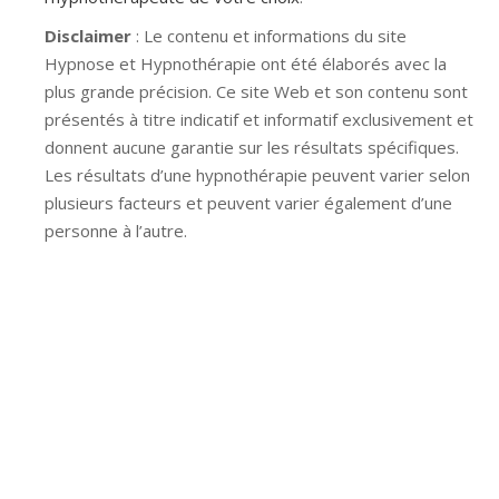
Disclaimer
: Le contenu et informations du site
Hypnose et Hypnothérapie ont été élaborés avec la
plus grande précision. Ce site Web et son contenu sont
présentés à titre indicatif et informatif exclusivement et
donnent aucune garantie sur les résultats spécifiques.
Les résultats d’une hypnothérapie peuvent varier selon
plusieurs facteurs et peuvent varier également d’une
personne à l’autre.
Hypnose Ixelles hypnose tournai hypnose mons
hypnose bruxelles hypnose namur hypnose tournai
hypnose mons hypnose hypnose nivelles hypnose
villers-la-ville hypnose braine l alleud hypnose namur
hypnose tournai hypnose mons hypnose bruxelles
hypnose namur Hypnose Barbant Wallon hypnose
tournai hypnose mons hypnose liège hypnothérapie
bruxelles
Hypnothérapeute à Chaudfontaine