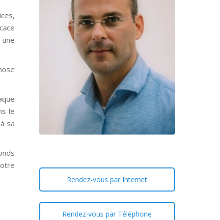
ices,
icace
 une
nose
haque
ns le
 à sa
fonds
votre
.
Rendez-vous par Internet
Rendez-vous par Téléphone