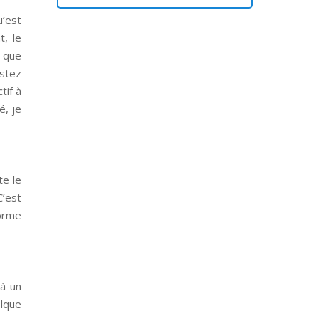
u’est
t, le
s que
estez
tif à
é, je
te le
C’est
orme
 à un
elque