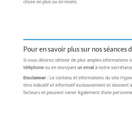
chose en plus ou en moins.
Patrick Simar
Pour en savoir plus sur nos séances
Si vous désirez obtenir de plus amples informations 
téléphone
ou en envoyant
un email
à notre secrétaria
Disclaimer
: Le contenu et informations du site Hypn
titre indicatif et informatif exclusivement et donnent
facteurs et peuvent varier également d’une personne 
Hypnose Ixelles hypnose tournai hypnose mons hypno
hypnose braine l alleud hypnose namur hypnose tou
hypnose liège hypnothérapie bruxelles