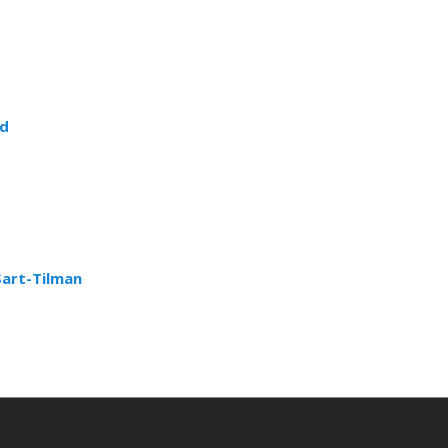
ud
Sart-Tilman