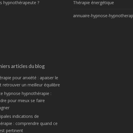
s hypnothérapeute ?
Thérapie énergétique
annuaire-hypnose-hypnotherap
iers articles du blog
rapie pour anxiété : apaiser le
 retrouver un meilleur équilibre
ce hypnose hypnothérapie :
re pour mieux se faire
gner
ipales indications de
hérapie : comprendre quand ce
est pertinent