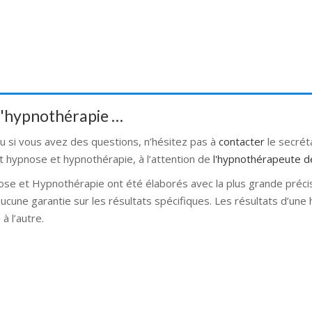
 d'hypnothérapie …
ou si vous avez des questions, n’hésitez pas à
contacter
le secré
t hypnose et hypnothérapie, à l’attention de
l'hypnothérapeute d
ose et Hypnothérapie ont été élaborés avec la plus grande préci
 aucune garantie sur les résultats spécifiques. Les résultats d’un
à l’autre.
se bruxelles hypnose namur hypnose tournai hypnose mons hypnos
rnai hypnose mons hypnose bruxelles hypnose namur Hypnose Ba