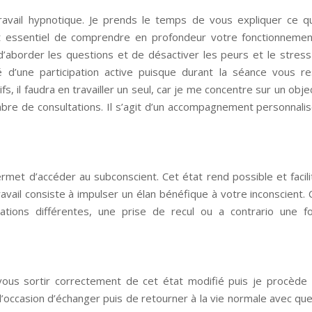
 travail hypnotique. Je prends le temps de vous expliquer ce q
st essentiel de comprendre en profondeur votre fonctionnemen
 d’aborder les questions et de désactiver les peurs et le stres
ité d’une participation active puisque durant la séance vous r
s, il faudra en travailler un seul, car je me concentre sur un objec
ombre de consultations. Il s’agit d’un accompagnement personnalis
met d’accéder au subconscient. Cet état rend possible et facili
avail consiste à impulser un élan bénéfique à votre inconscient. 
ations différentes, une prise de recul ou a contrario une f
 vous sortir correctement de cet état modifié puis je procède
 l’occasion d’échanger puis de retourner à la vie normale avec qu