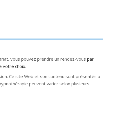
tariat. Vous pouvez prendre un rendez-vous
par
e votre choix
.
sion. Ce site Web et son contenu sont présentés à
e hypnothérapie peuvent varier selon plusieurs
e hypnose nivelles hypnose villers-la-ville
rbant Wallon hypnose tournai hypnose mons