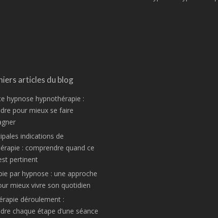
iers articles du blog
ce hypnose hypnothérapie :
re pour mieux se faire
gner
ipales indications de
hérapie : comprendre quand ce
est pertinent
pie par hypnose : une approche
ur mieux vivre son quotidien
rapie déroulement :
dre chaque étape d’une séance