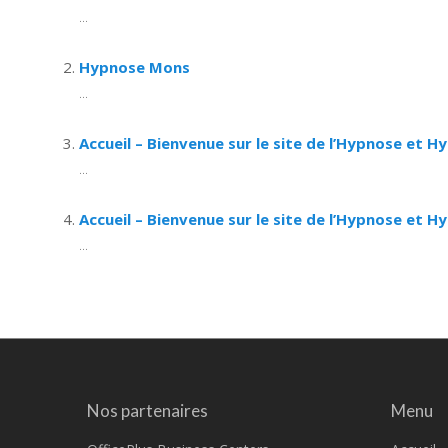
...
Hypnose Mons
...
Accueil – Bienvenue sur le site de l’Hypnose et H
...
Accueil – Bienvenue sur le site de l’Hypnose et 
...
Nos partenaires
Menu