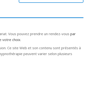
tariat. Vous pouvez prendre un rendez-vous
par
e votre choix
.
sion. Ce site Web et son contenu sont présentés à
e hypnothérapie peuvent varier selon plusieurs
e hypnose nivelles hypnose villers-la-ville
rbant Wallon hypnose tournai hypnose mons