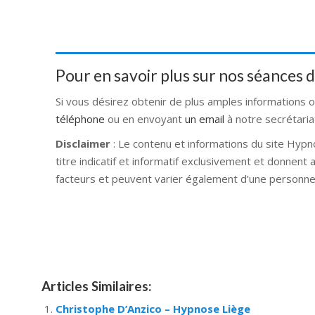
Pour en savoir plus sur nos séances
Si vous désirez obtenir de plus amples informations 
téléphone
ou en envoyant
un email
à notre secrétaria
Disclaimer
: Le contenu et informations du site Hypn
titre indicatif et informatif exclusivement et donnent
facteurs et peuvent varier également d’une personne 
Hypnose Ixelles hypnose tournai hypnose mons hypno
hypnose braine l alleud hypnose namur hypnose tou
hypnose liège hypnothérapie bruxelles
Articles Similaires:
Christophe D’Anzico – Hypnose Liège