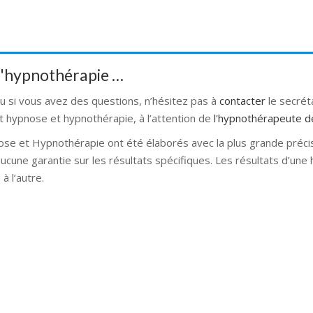
 d'hypnothérapie …
ou si vous avez des questions, n’hésitez pas à
contacter
le secré
t hypnose et hypnothérapie, à l’attention de
l'hypnothérapeute d
ose et Hypnothérapie ont été élaborés avec la plus grande préci
 aucune garantie sur les résultats spécifiques. Les résultats d’un
à l’autre.
se bruxelles hypnose namur hypnose tournai hypnose mons hypnos
rnai hypnose mons hypnose bruxelles hypnose namur Hypnose Ba