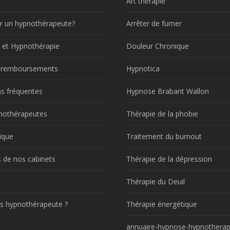
Art thérapie
r un hypnothérapeute?
Arrêter de fumer
 et Hypnothérapie
Douleur Chronique
t remboursements
Hypnotica
s fréquentes
Hypnose Brabant Wallon
nothérapeutes
Thérapie de la phobie
ique
Traitement du burnout
 de nos cabinets
Thérapie de la dépression
!
Thérapie du Deuil
s hypnothérapeute ?
Thérapie énergétique
annuaire-hypnose-hypnotherap