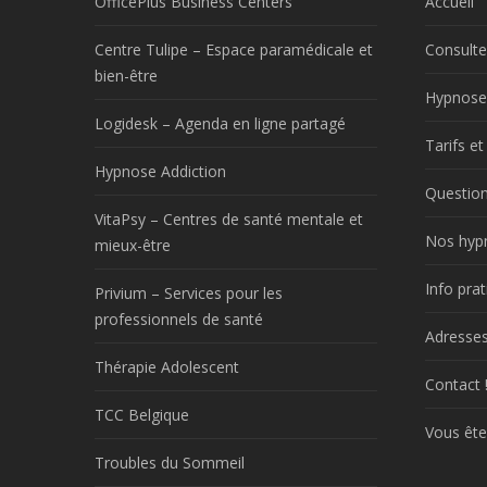
OfficePlus Business Centers
Accueil
Centre Tulipe – Espace paramédicale et
Consulte
bien-être
Hypnose
Logidesk – Agenda en ligne partagé
Tarifs e
Hypnose Addiction
Question
VitaPsy – Centres de santé mentale et
Nos hyp
mieux-être
Info prat
Privium – Services pour les
professionnels de santé
Adresses
Thérapie Adolescent
Contact 
TCC Belgique
Vous ête
Troubles du Sommeil