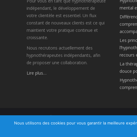
Hypnothé
Pour vous en tant que hypnothérapeute
mental et
indépendant, le développement de
votre clientèle est essentiel. Un flux
Différen
constant de nouveaux clients est ce qui
comprend
maintient votre pratique continue et
accompa
croissante.
Les princ
l’hypnot
Nous recrutons actuellement des
recours 
hypnothérapeutes indépendants, afin
de proposer une collaboration.
La théra
douce po
Lire plus…
Hypnothé
compren
Nous utilisons des cookies pour vous garantir la meilleure expér