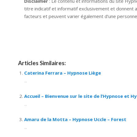
Disclaimer
: Le contenu et informations du site Hypn
titre indicatif et informatif exclusivement et donnent
facteurs et peuvent varier également d’une personne 
Hypnose Ixelles hypnose tournai hypnose mons hypno
hypnose braine l alleud hypnose namur hypnose tou
hypnose liège hypnothérapie bruxelles
Articles Similaires:
Caterina Ferrara – Hypnose Liège
...
Accueil – Bienvenue sur le site de l’Hypnose et H
...
Amaru de la Motta – Hypnose Uccle – Forest
...