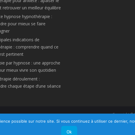
rapie pour anxiété : apaiser le
 retrouver un meilleur équilibre
ce hypnose hypnothérapie :
re pour mieux se faire
gner
ipales indications de
hérapie : comprendre quand ce
est pertinent
pie par hypnose : une approche
ur mieux vivre son quotidien
rapie déroulement :
dre chaque étape d’une séance
Copyright ©
Privium – Des services qui soutiennent vos so
ience possible sur notre site. Si vous continuez à utiliser ce dernier, n
Ok