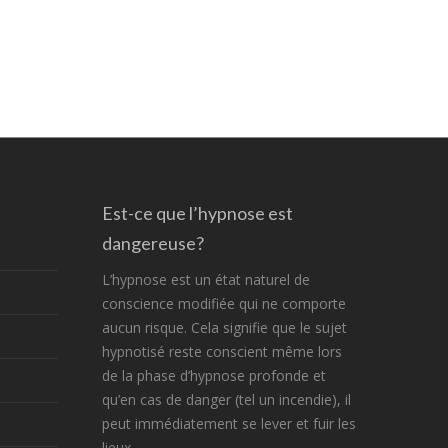
Est-ce que l’hypnose est
dangereuse?
L’hypnose est un état naturel de
conscience modifiée qui ne comporte
aucun risque. Cela signifie que le sujet
hypnotisé reste conscient même lors
de la phase d’hypnose profonde et
qu’en cas de danger (tel un incendie), il
peut immédiatement se lever et fuir les
lieux.