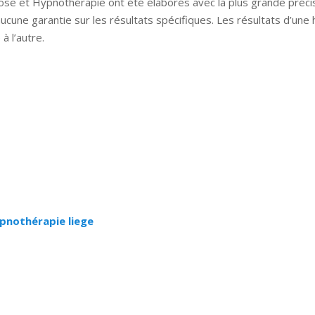
ose et Hypnothérapie ont été élaborés avec la plus grande préci
 aucune garantie sur les résultats spécifiques. Les résultats d’un
à l’autre.
se bruxelles hypnose namur hypnose tournai hypnose mons hypnos
rnai hypnose mons hypnose bruxelles hypnose namur Hypnose Ba
ypnothérapie liege