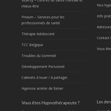
VitaPsy – Centres de santé mentale et
Nos hyp
mieux-être
Info prat
Privium – Services pour les
professionnels de santé
Adresses
Thérapie Adolescent
Contact 
TCC Belgique
Vous ête
Troubles du Sommeil
Développement Personnel
Cabinets à louer / à partager.
Hypnose arreter de fumer
Les dern
Vous êtes Hypnothérapeute ?