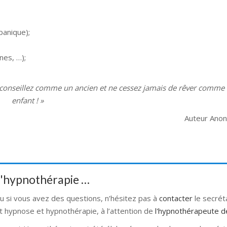
panique);
nes, …);
conseillez comme un ancien et
ne cessez jamais de rêver comme
enfant ! »
Auteur Ano
 d'hypnothérapie …
ou si vous avez des questions, n’hésitez pas à
contacter
le secré
t hypnose et hypnothérapie, à l’attention de
l'hypnothérapeute d