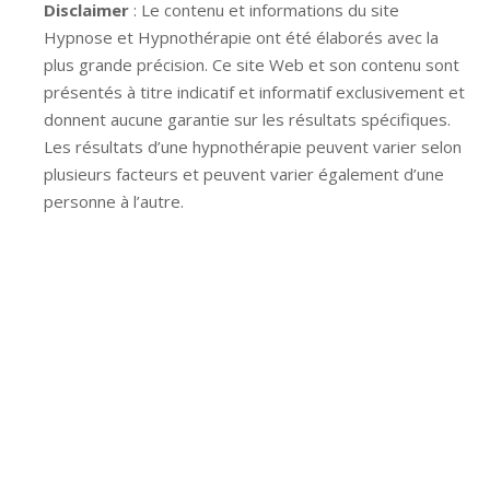
Disclaimer
: Le contenu et informations du site
Hypnose et Hypnothérapie ont été élaborés avec la
plus grande précision. Ce site Web et son contenu sont
présentés à titre indicatif et informatif exclusivement et
donnent aucune garantie sur les résultats spécifiques.
Les résultats d’une hypnothérapie peuvent varier selon
plusieurs facteurs et peuvent varier également d’une
personne à l’autre.
Hypnose Ixelles hypnose tournai hypnose mons
hypnose bruxelles hypnose namur hypnose tournai
hypnose mons hypnose hypnose nivelles hypnose
villers-la-ville hypnose braine l alleud hypnose namur
hypnose tournai hypnose mons hypnose bruxelles
hypnose namur Hypnose Barbant Wallon hypnose
tournai hypnose mons hypnose liège hypnothérapie
bruxelles
Hypnose