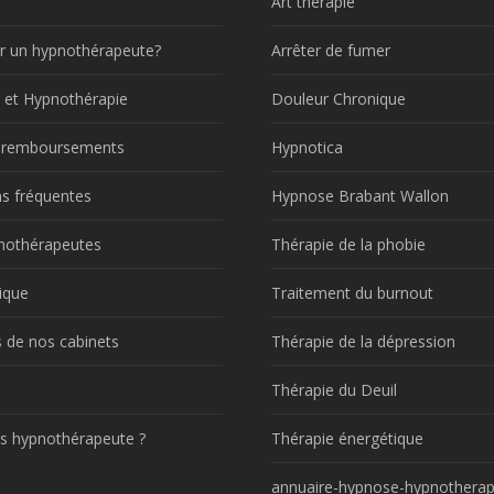
Art thérapie
r un hypnothérapeute?
Arrêter de fumer
 et Hypnothérapie
Douleur Chronique
t remboursements
Hypnotica
s fréquentes
Hypnose Brabant Wallon
nothérapeutes
Thérapie de la phobie
ique
Traitement du burnout
 de nos cabinets
Thérapie de la dépression
!
Thérapie du Deuil
s hypnothérapeute ?
Thérapie énergétique
annuaire-hypnose-hypnotherap