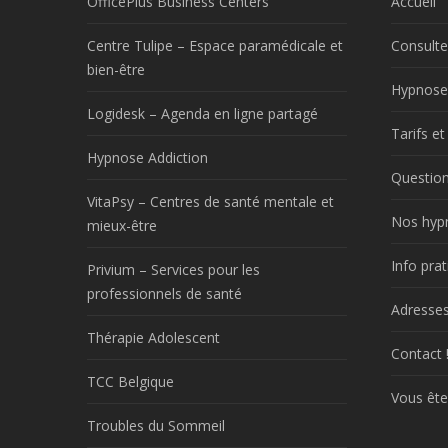
OfficePlus Business Centers
Accueil
Centre Tulipe – Espace paramédicale et
Consulte
bien-être
Hypnose
Logidesk – Agenda en ligne partagé
Tarifs e
Hypnose Addiction
Question
VitaPsy – Centres de santé mentale et
Nos hyp
mieux-être
Info prat
Privium – Services pour les
professionnels de santé
Adresses
Thérapie Adolescent
Contact 
TCC Belgique
Vous ête
Troubles du Sommeil