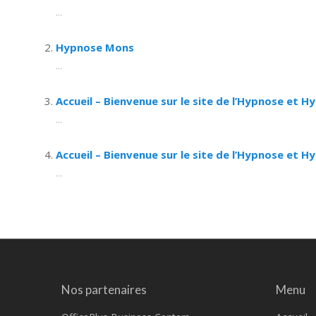
...
Hypnose Mons
...
Accueil – Bienvenue sur le site de l’Hypnose et H
...
Accueil – Bienvenue sur le site de l’Hypnose et 
...
Nos partenaires
Menu