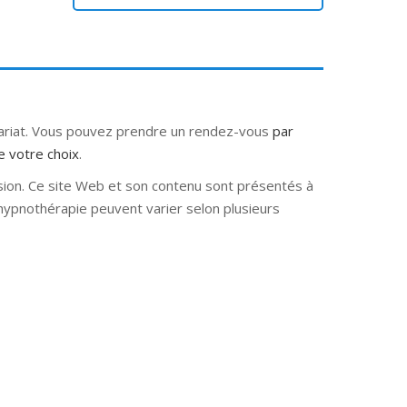
tariat. Vous pouvez prendre un rendez-vous
par
e votre choix
.
sion. Ce site Web et son contenu sont présentés à
e hypnothérapie peuvent varier selon plusieurs
e hypnose nivelles hypnose villers-la-ville
rbant Wallon hypnose tournai hypnose mons