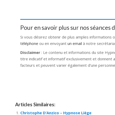
Pour en savoir plus sur nos séances
Si vous désirez obtenir de plus amples informations 
téléphone
ou en envoyant
un email
à notre secrétaria
Disclaimer
: Le contenu et informations du site Hypn
titre indicatif et informatif exclusivement et donnent
facteurs et peuvent varier également d’une personne 
Hypnose Ixelles hypnose tournai hypnose mons hypno
hypnose braine l alleud hypnose namur hypnose tou
hypnose liège hypnothérapie bruxelles
Articles Similaires:
Christophe D’Anzico – Hypnose Liège