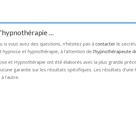
 d'hypnothérapie …
ou si vous avez des questions, n’hésitez pas à
contacter
le secré
t hypnose et hypnothérapie, à l’attention de
l'hypnothérapeute d
ose et Hypnothérapie ont été élaborés avec la plus grande préci
 aucune garantie sur les résultats spécifiques. Les résultats d’un
à l’autre.
se bruxelles hypnose namur hypnose tournai hypnose mons hypnos
rnai hypnose mons hypnose bruxelles hypnose namur Hypnose Ba