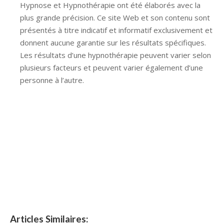
Hypnose et Hypnothérapie ont été élaborés avec la
plus grande précision. Ce site Web et son contenu sont
présentés à titre indicatif et informatif exclusivement et
donnent aucune garantie sur les résultats spécifiques.
Les résultats d’une hypnothérapie peuvent varier selon
plusieurs facteurs et peuvent varier également d’une
personne à l’autre.
Hypnose Ixelles hypnose tournai hypnose mons
hypnose bruxelles hypnose namur hypnose tournai
hypnose mons hypnose hypnose nivelles hypnose
villers-la-ville hypnose braine l alleud hypnose namur
hypnose tournai hypnose mons hypnose bruxelles
hypnose namur Hypnose Barbant Wallon hypnose
tournai hypnose mons hypnose liège hypnothérapie
bruxelles
Articles Similaires: