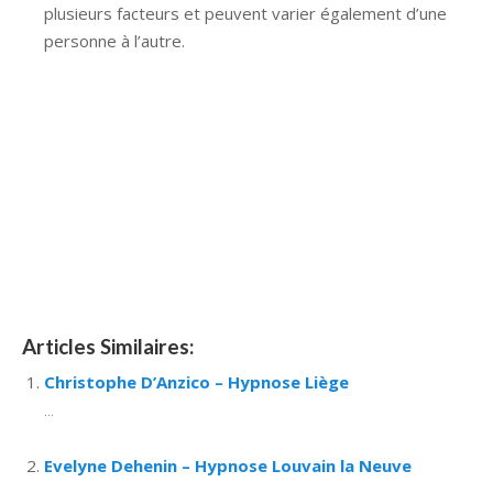
plusieurs facteurs et peuvent varier également d’une
personne à l’autre.
Hypnose Ixelles hypnose tournai hypnose mons
hypnose bruxelles hypnose namur hypnose tournai
hypnose mons hypnose hypnose nivelles hypnose
villers-la-ville hypnose braine l alleud hypnose namur
hypnose tournai hypnose mons hypnose bruxelles
hypnose namur Hypnose Barbant Wallon hypnose
tournai hypnose mons hypnose liège hypnothérapie
bruxelles
Articles Similaires:
Christophe D’Anzico – Hypnose Liège
...
Evelyne Dehenin – Hypnose Louvain la Neuve