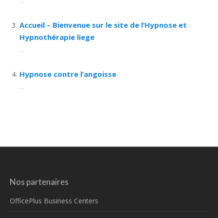
...
Accueil – Bienvenue sur le site de l’Hypnose et
Hypnothérapie liege
...
Hypnose contre l’angoisse
...
Nos partenaires
OfficePlus Business Centers