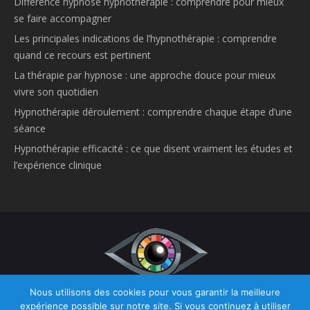
Différence hypnose hypnothérapie : comprendre pour mieux
se faire accompagner
Les principales indications de l’hypnothérapie : comprendre
quand ce recours est pertinent
La thérapie par hypnose : une approche douce pour mieux
vivre son quotidien
Hypnothérapie déroulement : comprendre chaque étape d’une
séance
Hypnothérapie efficacité : ce que disent vraiment les études et
l’expérience clinique
Nous utilisons des cookies pour vous garantir la meilleure
Copyright © 2026
Hypnose et Hypnothérapie Belgique.
Tous droits
expérience possible sur notre site. Si vous continuez à utiliser