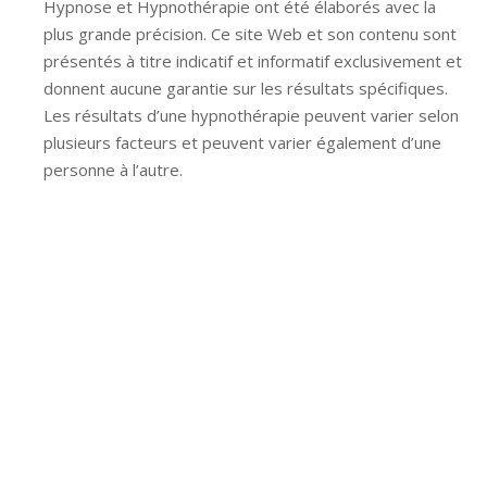
Hypnose et Hypnothérapie ont été élaborés avec la
plus grande précision. Ce site Web et son contenu sont
présentés à titre indicatif et informatif exclusivement et
donnent aucune garantie sur les résultats spécifiques.
Les résultats d’une hypnothérapie peuvent varier selon
plusieurs facteurs et peuvent varier également d’une
personne à l’autre.
Hypnose Ixelles hypnose tournai hypnose mons
hypnose bruxelles hypnose namur hypnose tournai
hypnose mons hypnose hypnose nivelles hypnose
villers-la-ville hypnose braine l alleud hypnose namur
hypnose tournai hypnose mons hypnose bruxelles
hypnose namur Hypnose Barbant Wallon hypnose
tournai hypnose mons hypnose liège hypnothérapie
bruxelles
Hypnologue