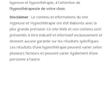
hypnose et hypnothérapie, à l’attention de
l'hypnothérapeute de votre choix
.
Disclaimer
: Le contenu et informations du site
Hypnose et Hypnothérapie ont été élaborés avec la
plus grande précision. Ce site Web et son contenu sont
présentés à titre indicatif et informatif exclusivement et
donnent aucune garantie sur les résultats spécifiques.
Les résultats d’une hypnothérapie peuvent varier selon
plusieurs facteurs et peuvent varier également d’une
personne à l’autre.
Hypnose Ixelles hypnose tournai hypnose mons
hypnose bruxelles hypnose namur hypnose tournai
hypnose mons hypnose hypnose nivelles hypnose
villers-la-ville hypnose braine l alleud hypnose namur
hypnose tournai hypnose mons hypnose bruxelles
hypnose namur Hypnose Barbant Wallon hypnose
tournai hypnose mons hypnose liège hypnothérapie
bruxelles