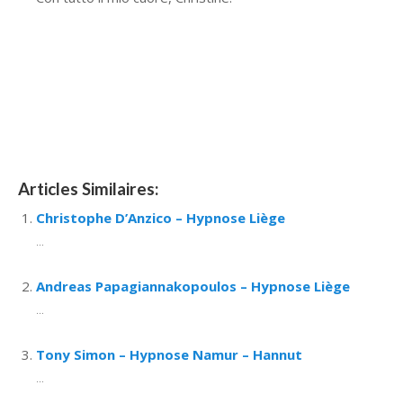
Christine Bafumo
Christine Bafumo
Articles Similaires:
Christophe D’Anzico – Hypnose Liège
...
Andreas Papagiannakopoulos – Hypnose Liège
...
Tony Simon – Hypnose Namur – Hannut
...