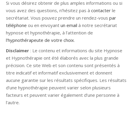
Si vous désirez obtenir de plus amples informations ou si
vous avez des questions, n’hésitez pas à
contacter
le
secrétariat. Vous pouvez prendre un rendez-vous
par
téléphone
ou en envoyant
un email
à notre secrétariat
hypnose et hypnothérapie, à l’attention de
l'hypnothérapeute de votre choix
.
Disclaimer
: Le contenu et informations du site Hypnose
et Hypnothérapie ont été élaborés avec la plus grande
précision. Ce site Web et son contenu sont présentés à
titre indicatif et informatif exclusivement et donnent
aucune garantie sur les résultats spécifiques. Les résultats
d’une hypnothérapie peuvent varier selon plusieurs
facteurs et peuvent varier également d’une personne à
l’autre.
Hypnose Ixelles hypnose tournai hypnose mons hypnose
bruxelles hypnose namur hypnose tournai hypnose mons
hypnose hypnose nivelles hypnose villers-la-ville hypnose
braine l alleud hypnose namur hypnose tournai hypnose