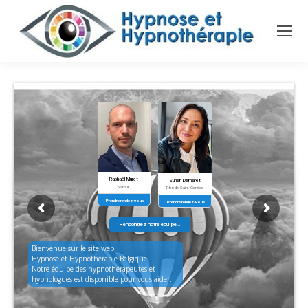
Raphaël Muret
Sunan Demaret
Namur
Rhode-Saint-Genèse
Prendre rendez-vous
Prendre rendez-vous
Rencontrez notre équipe…
Bienvenue sur le site web
Hypnose et Hypnothérapie Belgique
Notre équipe des hypnothérapeutes et
hypnologues est disponible pour vous aider.