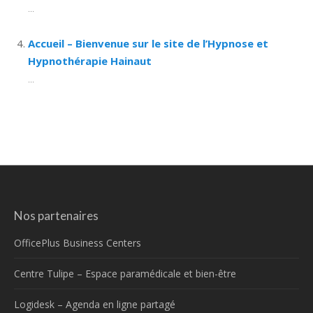
...
Accueil – Bienvenue sur le site de l’Hypnose et
Hypnothérapie Hainaut
...
Nos partenaires
OfficePlus Business Centers
Centre Tulipe – Espace paramédicale et bien-être
Logidesk – Agenda en ligne partagé