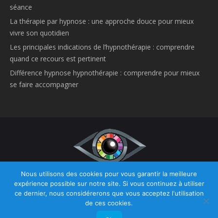
séance
La thérapie par hypnose : une approche douce pour mieux
vivre son quotidien
Les principales indications de l’hypnothérapie : comprendre
quand ce recours est pertinent
Différence hypnose hypnothérapie : comprendre pour mieux
se faire accompagner
Nous utilisons des cookies pour vous garantir la meilleure
Copyright © 2026
Hypnose et Hypnothérapie Belgique.
Tous droits
expérience possible sur notre site. Si vous continuez à utiliser
réservés.
ce dernier, nous considérerons que vous acceptez l'utilisation
Privium – Des services qui soutiennent vos soins. Pour psychologues,
de ces cookies.
psychotherapeutes et hypnotherapeutes.