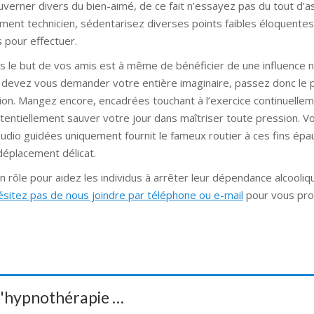
ouverner divers du bien-aimé, de ce fait n’essayez pas du tout d’
ment technicien, sédentarisez diverses points faibles éloquentes 
 pour effectuer.
ns le but de vos amis est à même de bénéficier de une influence 
 devez vous demander votre entière imaginaire, passez donc le 
ion. Mangez encore, encadrées touchant à l’exercice continuelle
entiellement sauver votre jour dans maîtriser toute pression. Vo
audio guidées uniquement fournit le fameux routier à ces fins épa
déplacement délicat.
 rôle pour aidez les individus à arrêter leur dépendance alcooliq
ésitez pas de nous joindre par téléphone ou e-mail
pour vous pro
 d'hypnothérapie …