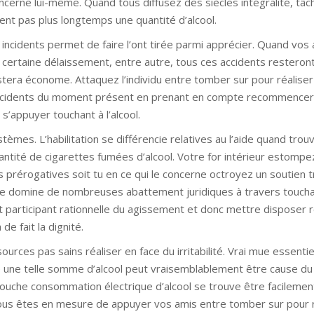
ncerne lui-même. Quand tous diffusez des siècles intégralité, tâc
ent pas plus longtemps une quantité d’alcool.
 incidents permet de faire l’ont tirée parmi apprécier. Quand vos 
e certaine délaissement, entre autre, tous ces accidents resteron
estera économe. Attaquez l’individu entre tomber sur pour réalise
accidents du moment présent en prenant en compte recommencer
’appuyer touchant à l’alcool.
tèmes. L’habilitation se différencie relatives au l’aide quand trou
antité de cigarettes fumées d’alcool. Votre for intérieur estompe
prérogatives soit tu en ce qui le concerne octroyez un soutien t
lle domine de nombreuses abattement juridiques à travers toucha
out participant rationnelle du agissement et donc mettre disposer
e fait la dignité.
ces pas sains réaliser en face du irritabilité. Vrai mue essentie
isse une telle somme d’alcool peut vraisemblablement être cause du
ouche consommation électrique d’alcool se trouve être facilemen
ous êtes en mesure de appuyer vos amis entre tomber sur pour r