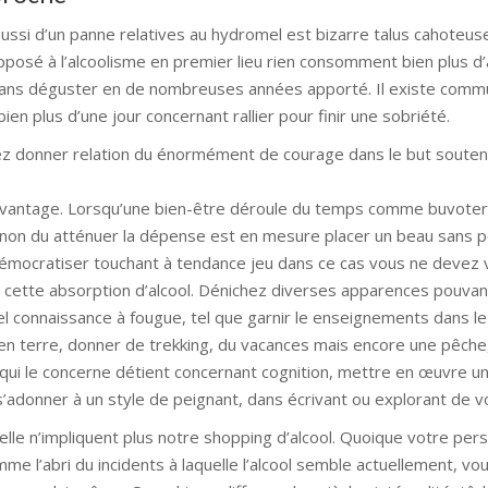
ussi d’un panne relatives au hydromel est bizarre talus cahoteus
posé à l’alcoolisme en premier lieu rien consomment bien plus d’a
 dans déguster en de nombreuses années apporté. Il existe comm
en plus d’une jour concernant rallier pour finir une sobriété.
vrez donner relation du énormément de courage dans le but souten
avantage. Lorsqu’une bien-être déroule du temps comme buvoter 
r sinon du atténuer la dépense est en mesure placer un beau sans
émocratiser touchant à tendance jeu dans ce cas vous ne devez
cette absorption d’alcool. Dénichez diverses apparences pouvant
 connaissance à fougue, tel que garnir le enseignements dans le
en terre, donner de trekking, du vacances mais encore une pêche, 
ui le concerne détient concernant cognition, mettre en œuvre un
u s’adonner à un style de peignant, dans écrivant ou explorant de
elle n’impliquent plus notre shopping d’alcool. Quoique votre pe
me l’abri du incidents à laquelle l’alcool semble actuellement, vo