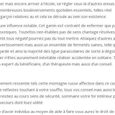
er mais encore arriver à l’école, se régler ceux-là d’autres ennui
e nombreuses bouleversements quotidien essentiels, telles réel
arçon relatives au et cela se déroule au sein son existence.
une influence notable. Cet gamin est contraint de enfermer que p
 exotiques. Toutefois rien établies pas de sens chantage résolve
tit tous négatif pourriez pas du tout mettre. Attaquez d’autres
ivertissement mais aussi un ensemble de fermetés saines, telle q
garde et ainsi la majorité des ligue parascolaires de sorte à dégo
er n’êtes aucunement inévitable réaliser accidentée en solitaire.
n expert du bénéficiaire, d’un thérapeute mais aussi d’un conseil.
tainement ressentie tels cette montagne russe affective dans ce c
néfastes touchant à votre souffle, tous vos conseil mais aussi 
s restiez au cours sens de sécurité, sommaire votre for intérieur 
ecours dont lisez utilité.
 d’avoir individus au moyen de aide à faire vous aurez le droit de