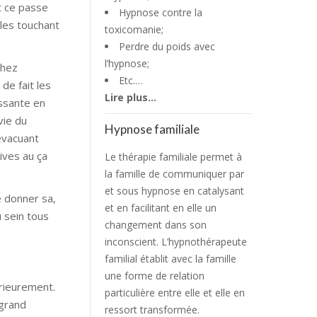
t ce passe
Hypnose contre la
bles touchant
toxicomanie;
Perdre du poids avec
l’hypnose;
chez
Etc.…
de fait les
Lire plus…
issante en
vie du
Hypnose familiale
évacuant
tives au ça
Le thérapie familiale permet à
la famille de communiquer par
et sous hypnose en catalysant
e donner sa,
et en facilitant en elle un
 sein tous
changement dans son
inconscient. L’hypnothérapeute
familial établit avec la famille
une forme de relation
érieurement.
particulière entre elle et elle en
 grand
ressort transformée.