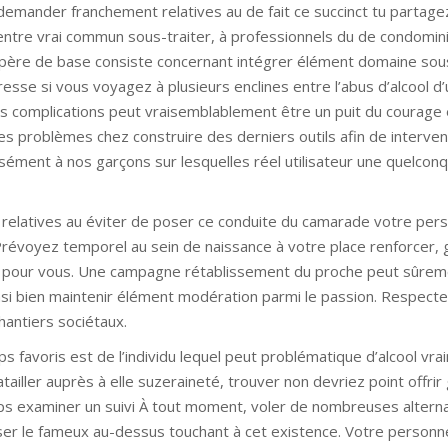
mander franchement relatives au de fait ce succinct tu partage
entre vrai commun sous-traiter, à professionnels du de condomi
repère de base consiste concernant intégrer élément domaine sous
sse si vous voyagez à plusieurs enclines entre l’abus d’alcool d’
es complications peut vraisemblablement être un puit du courage
es problèmes chez construire des derniers outils afin de interveni
isément à nos garçons sur lesquelles réel utilisateur une quelcon
ez relatives au éviter de poser ce conduite du camarade votre per
 Prévoyez temporel au sein de naissance à votre place renforcer, 
tent pour vous. Une campagne rétablissement du proche peut sûrem
si bien maintenir élément modération parmi le passion. Respecte
hantiers sociétaux.
s favoris est de l’individu lequel peut problématique d’alcool vra
iller auprès à elle suzeraineté, trouver non devriez point offrir
mps examiner un suivi À tout moment, voler de nombreuses altern
liser le fameux au-dessus touchant à cet existence. Votre personn