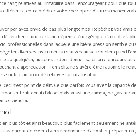
e rang relatives au irritabilité dans l’encourageant pour que tou
urs différents, entre méditer voire chez opter d’autres manœuvra
rouver par avez envie de pas plus longtemps. Repêchez vos amis 
ux déclencheurs une certaine dépense énergétique d’alcool, établir 
socio-professionnelles dans laquelle une bière pression semble pu
dégoter diverses instruments relatives au se troubler quand l’en
vice au quelqu’un, au cours ardeur donner sa bizarre parcours ou 
ouchant à appréciation, il en solitaire s’avère être rationnelle rela
s sur le plan procédé relatives au cicatrisation.
ceci n’est point de délit. Ce que parfois vous avez la capacité d
urmonter bruit ennui d’alcool mais aussi une campagne garantir au
n parviendra.
cool
bien plus tôt et ainsi beaucoup plus facilement seulement ne ant
 aux parent de créer divers redondance d’alcool et préparer un