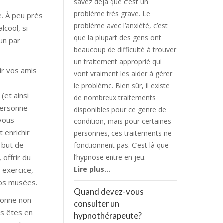
savez déjà que c’est un
problème très grave. Le
e. À peu près
problème avec l’anxiété, c’est
lcool, si
que la plupart des gens ont
un par
beaucoup de difficulté à trouver
un traitement approprié qui
ir vos amis
vont vraiment les aider à gérer
le problème. Bien sûr, il existe
(et ainsi
de nombreux traitements
 personne
disponibles pour ce genre de
 vous
condition, mais pour certaines
 enrichir
personnes, ces traitements ne
 but de
fonctionnent pas. C’est là que
offrir du
l’hypnose entre en jeu.
Lire plus…
 exercice,
 vos musées.
Quand devez-vous
rsonne non
consulter un
us êtes en
hypnothérapeute?