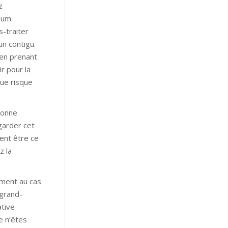
z
nium
-traiter
un contigu.
 en prenant
r pour la
que risque
sonne
garder cet
ent être ce
z la
iment au cas
 grand-
ative
e n’êtes