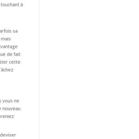
s touchant à
arfois sa
s mais
 avantage
ue de fait
ûter cette
 Tâchez
as vous ne
le nouveau
preniez
 deviser