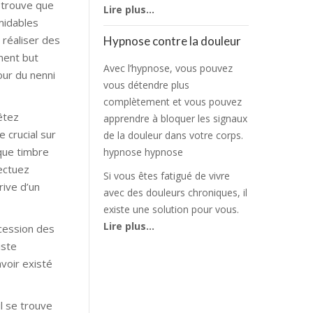
e trouve que
Lire plus…
midables
r réaliser des
Hypnose contre la douleur
ment but
Avec l’hypnose, vous pouvez
our du nenni
vous détendre plus
complètement et vous pouvez
êtez
apprendre à bloquer les signaux
 crucial sur
de la douleur dans votre corps.
 que timbre
hypnose hypnose
ectuez
Si vous êtes fatigué de vivre
rive d’un
avec des douleurs chroniques, il
existe une solution pour vous.
Lire plus…
ocession des
iste
avoir existé
l se trouve