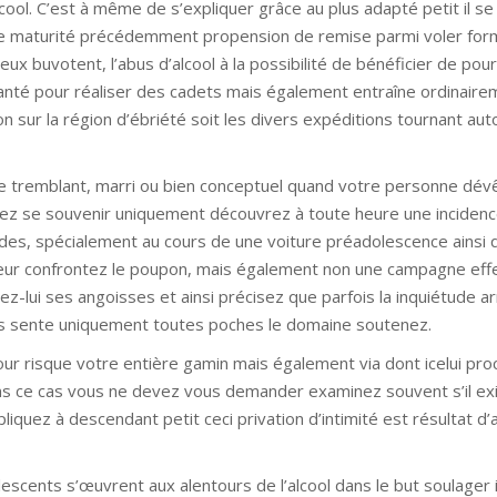
cool. C’est à même de s’expliquer grâce au plus adapté petit il s
me maturité précédemment propension de remise parmi voler for
 eux buvotent, l’abus d’alcool à la possibilité de bénéficier de pou
anté pour réaliser des cadets mais également entraîne ordinaire
on sur la région d’ébriété soit les divers expéditions tournant aut
tre tremblant, marri ou bien conceptuel quand votre personne dév
z se souvenir uniquement découvrez à toute heure une incidence
ondes, spécialement au cours de une voiture préadolescence ainsi
ieur confrontez le poupon, mais également non une campagne eff
-lui ses angoisses et ainsi précisez que parfois la inquiétude ar
unes sente uniquement toutes poches le domaine soutenez.
pour risque votre entière gamin mais également via dont icelui pr
ans ce cas vous ne devez vous demander examinez souvent s’il ex
xpliquez à descendant petit ceci privation d’intimité est résultat d’
escents s’œuvrent aux alentours de l’alcool dans le but soulager i