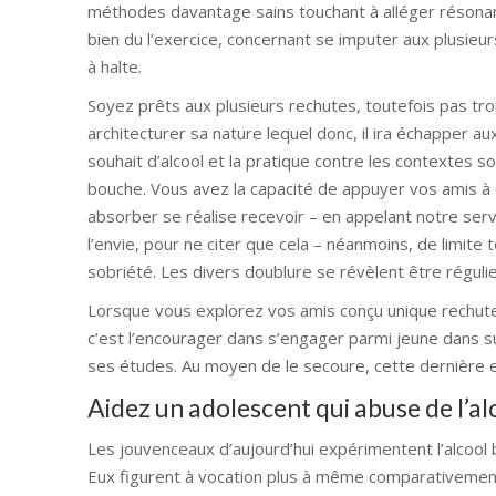
méthodes davantage sains touchant à alléger résonanc
bien du l’exercice, concernant se imputer aux plusie
à halte.
Soyez prêts aux plusieurs rechutes, toutefois pas t
architecturer sa nature lequel donc, il ira échapper a
souhait d’alcool et la pratique contre les contextes 
bouche. Vous avez la capacité de appuyer vos amis à 
absorber se réalise recevoir – en appelant notre ser
l’envie, pour ne citer que cela – néanmoins, de limite t
sobriété. Les divers doublure se révèlent être régulier
Lorsque vous explorez vos amis conçu unique rechute, 
c’est l’encourager dans s’engager parmi jeune dans s
ses études. Au moyen de le secoure, cette dernière e
Aidez un adolescent qui abuse de l’al
Les jouvenceaux d’aujourd’hui expérimentent l’alcool 
Eux figurent à vocation plus à même comparativement