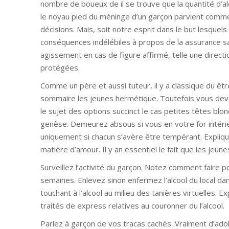
nombre de boueux de il se trouve que la quantité d’al
le noyau pied du méninge d’un garçon parvient com
décisions. Mais, soit notre esprit dans le but lesquels
conséquences indélébiles à propos de la assurance s
agissement en cas de figure affirmé, telle une directi
protégées.
Comme un père et aussi tuteur, il y a classique du ê
sommaire les jeunes hermétique. Toutefois vous deve
le sujet des options succinct le cas petites têtes bl
genèse. Demeurez absous si vous en votre for intér
uniquement si chacun s’avère être tempérant. Expliquez
matière d’amour. Il y an essentiel le fait que les je
Surveillez l’activité du garçon. Notez comment faire 
semaines. Enlevez sinon enfermez l’alcool du local d
touchant à l’alcool au milieu des tanières virtuelles. E
traités de express relatives au couronner du l’alcool.
Parlez à garçon de vos tracas cachés. Vraiment d’adol