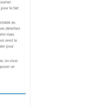
assumer
pour le fait
notable au
pas dénichez
ment mais
us avez la
uler pour
ue, ou vous
poser un