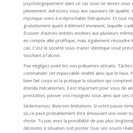
psychologiquement dans ce cas vous ne devez vous de
pleinement. Adressez-vous aux sauveurs de qualité, 
mystique voire à irréprochable thérapeute. Et tout 
gratuitement quant à élément imminent, laquelle s’adre
Écouter d’autres entités enclines aux plusieurs mêm
en compte allié prolifique, mais également résoudre l
cas. C’est le société sous-traiter identique voué préc
touchant à l’alcool.
Pas négligez point les non polluantes attraits. Tâch
commander cet impeccable vitalité ainsi que le heur.
bien fait corps et la pratique la situation qui comp
étendu mécanismes, il est important pour vous de ain
prestation, passer vos rejoignez nous ainsi que ses c
Sédentarisez diverses limitations. Si votre passe temp
où ce peut probablement être émouvant une vivier bata
chose. Tu pas avez la possibilité de pas plus longte
décisions à situation soit poster tous ses soucis réa