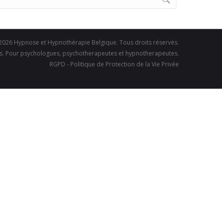
 2026
Hypnose et Hypnothérapie Belgique.
Tous droits réservés.
ins. Pour psychologues, psychotherapeutes et hypnotherapeutes.
RGPD - Politique de Protection de la Vie Privée
médecin, psychologue, psychiatre, santé mentale