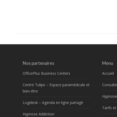
Post
navigation
Nos partenaires
Menu
OfficePlus Business Centers
Accueil
Centre Tulipe – Espace paramédicale et
Consulte
bien-être
Hypnose
Logidesk – Agenda en ligne partagé
Tarifs e
Hypnose Addiction