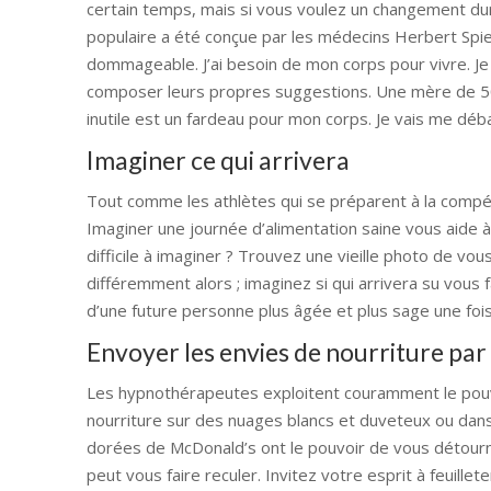
certain temps, mais si vous voulez un changement dur
populaire a été conçue par les médecins Herbert Spieg
dommageable. J’ai besoin de mon corps pour vivre. Je
composer leurs propres suggestions. Une mère de 50 an
inutile est un fardeau pour mon corps. Je vais me déba
Imaginer ce qui arrivera
Tout comme les athlètes qui se préparent à la compétiti
Imaginer une journée d’alimentation saine vous aide 
difficile à imaginer ? Trouvez une vieille photo de v
différemment alors ; imaginez si qui arrivera su vous 
d’une future personne plus âgée et plus sage une fois 
Envoyer les envies de nourriture par
Les hypnothérapeutes exploitent couramment le pouvoi
nourriture sur des nuages blancs et duveteux ou dans 
dorées de McDonald’s ont le pouvoir de vous détour
peut vous faire reculer. Invitez votre esprit à feuille