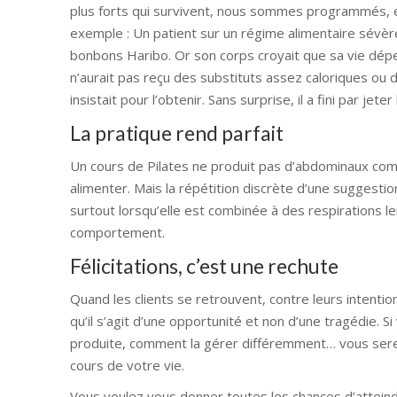
plus forts qui survivent, nous sommes programmés, en
exemple : Un patient sur un régime alimentaire sévèr
bonbons Haribo. Or son corps croyait que sa vie dépen
n’aurait pas reçu des substituts assez caloriques ou d
insistait pour l’obtenir. Sans surprise, il a fini par jet
La pratique rend parfait
Un cours de Pilates ne produit pas d’abdominaux co
alimenter. Mais la répétition discrète d’une suggesti
surtout lorsqu’elle est combinée à des respirations 
comportement.
Félicitations, c’est une rechute
Quand les clients se retrouvent, contre leurs intentio
qu’il s’agit d’une opportunité et non d’une tragédie. 
produite, comment la gérer différemment… vous serez
cours de votre vie.
Vous voulez vous donner toutes les chances d’atteindr