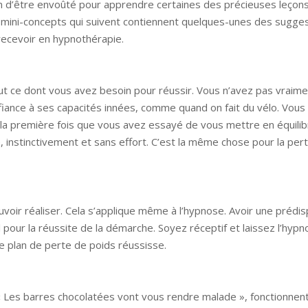
in d’être envoûté pour apprendre certaines des précieuses leçon
ix mini-concepts qui suivent contiennent quelques-unes des sugge
recevoir en hypnothérapie.
 ce dont vous avez besoin pour réussir. Vous n’avez pas vraime
onfiance à ses capacités innées, comme quand on fait du vélo. Vous
 la première fois que vous avez essayé de vous mettre en équilib
e, instinctivement et sans effort. C’est la même chose pour la per
voir réaliser. Cela s’applique même à l’hypnose. Avoir une prédis
l pour la réussite de la démarche. Soyez réceptif et laissez l’hyp
 plan de perte de poids réussisse.
« Les barres chocolatées vont vous rendre malade », fonctionnen