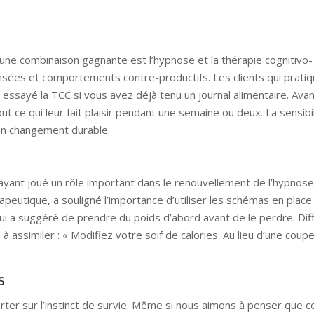
, une combinaison gagnante est l’hypnose et la thérapie cognitivo-
sées et comportements contre-productifs. Les clients qui pratiq
essayé la TCC si vous avez déjà tenu un journal alimentaire. Avan
out ce qui leur fait plaisir pendant une semaine ou deux. La sensibil
 un changement durable.
ayant joué un rôle important dans le renouvellement de l’hypnose 
eutique, a souligné l’importance d’utiliser les schémas en place.
lui a suggéré de prendre du poids d’abord avant de le perdre. Diffi
 à assimiler : « Modifiez votre soif de calories. Au lieu d’une cou
s
ter sur l’instinct de survie. Même si nous aimons à penser que c