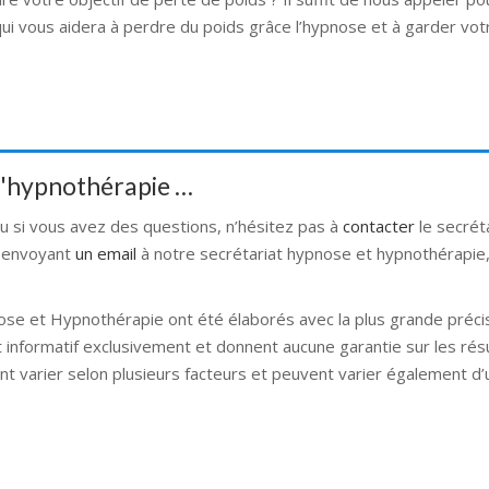
qui vous aidera à perdre du poids grâce l’hypnose et à garder vo
 d'hypnothérapie …
ou si vous avez des questions, n’hésitez pas à
contacter
le secrét
 envoyant
un email
à notre secrétariat hypnose et hypnothérapie, 
ose et Hypnothérapie ont été élaborés avec la plus grande précis
t informatif exclusivement et donnent aucune garantie sur les rés
nt varier selon plusieurs facteurs et peuvent varier également d
nose bruxelles hypnose namur hypnose tournai hypnose mons h
lleud hypnose namur hypnose tournai hypnose mons hypnose bruxel
ose mons hypnose liège hypnothérapie bruxelles