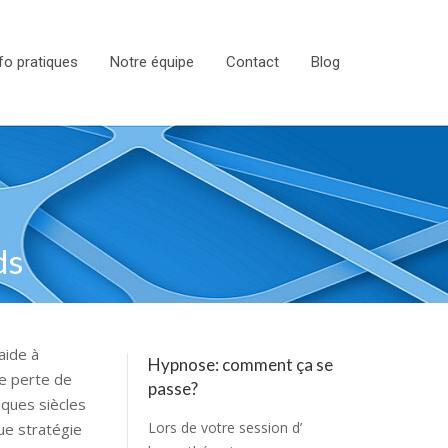
fo pratiques
Notre équipe
Contact
Blog
ds
aide à
Hypnose: comment ça se
de perte de
passe?
lques siècles
Lors de votre session d’
que stratégie