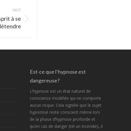
NEXT
prit à se
détendre
Est-ce que l’hypnose est
dangereuse?
L’hypnose est un état naturel de
conscience modifiée qui ne comporte
aucun risque. Cela signifie que le sujet
hypnotisé reste conscient même lors
de la phase d’hypnose profonde et
qu’en cas de danger (tel un incendie), il