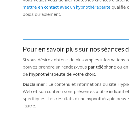
mettre en contact avec un hypnothérapeute
qualifié 
poids durablement.
Pour en savoir plus sur nos séances
Si vous désirez obtenir de plus amples informations 
pouvez prendre un rendez-vous
par téléphone
ou en
de
l'hypnothérapeute de votre choix
.
Disclaimer
: Le contenu et informations du site Hypn
Web et son contenu sont présentés à titre indicatif e
spécifiques. Les résultats d’une hypnothérapie peuve
l’autre.
Hypnose Ixelles hypnose tournai hypnose mons hyp
nivelles hypnose villers-la-ville hypnose braine l a
namur Hypnose Barbant Wallon hypnose tournai hypn