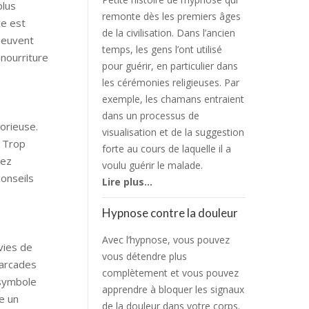
plus
remonte dès les premiers âges
re est
de la civilisation. Dans l’ancien
 peuvent
temps, les gens l’ont utilisé
 nourriture
pour guérir, en particulier dans
les cérémonies religieuses. Par
exemple, les chamans entraient
dans un processus de
torieuse.
visualisation et de la suggestion
. Trop
forte au cours de laquelle il a
iez
voulu guérir le malade.
conseils
Lire plus…
Hypnose contre la douleur
Avec l’hypnose, vous pouvez
vies de
vous détendre plus
 arcades
complètement et vous pouvez
esymbole
apprendre à bloquer les signaux
ne un
de la douleur dans votre corps.