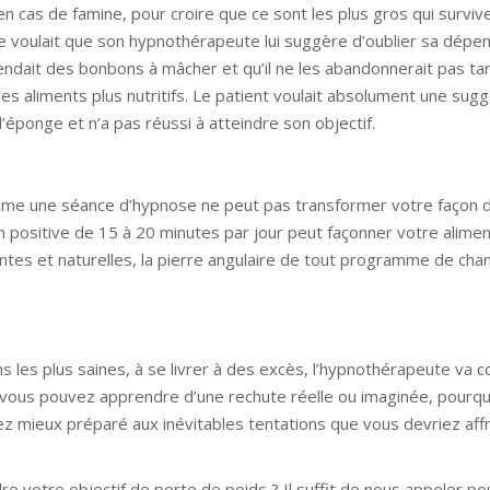
 cas de famine, pour croire que ce sont les plus gros qui surviv
e voulait que son hypnothérapeute lui suggère d’oublier sa dépe
dait des bonbons à mâcher et qu’il ne les abandonnerait pas tant
es aliments plus nutritifs. Le patient voulait absolument une sugg
er l’éponge et n’a pas réussi à atteindre son objectif.
mme une séance d’hypnose ne peut pas transformer votre façon 
on positive de 15 à 20 minutes par jour peut façonner votre alimen
lentes et naturelles, la pierre angulaire de tout programme de c
ns les plus saines, à se livrer à des excès, l’hypnothérapeute va 
Si vous pouvez apprendre d’une rechute réelle ou imaginée, pourquo
 mieux préparé aux inévitables tentations que vous devriez aff
e votre objectif de perte de poids ? Il suffit de nous appeler p