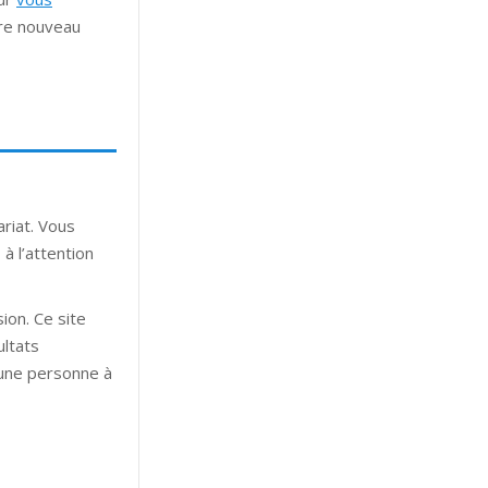
tre nouveau
ariat. Vous
à l’attention
ion. Ce site
ultats
’une personne à
ypnose hypnose
les hypnose