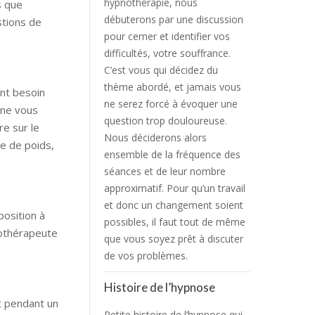
hypnothérapie, nous
s que
débuterons par une discussion
stions de
pour cerner et identifier vos
difficultés, votre souffrance.
C’est vous qui décidez du
thème abordé, et jamais vous
nt besoin
ne serez forcé à évoquer une
 ne vous
question trop douloureuse.
re sur le
Nous déciderons alors
te de poids,
ensemble de la fréquence des
séances et de leur nombre
approximatif. Pour qu’un travail
et donc un changement soient
position à
possibles, il faut tout de même
nothérapeute
que vous soyez prêt à discuter
de vos problèmes.
Histoire de l’hypnose
t pendant un
Petite histoire de l’hypnose qui