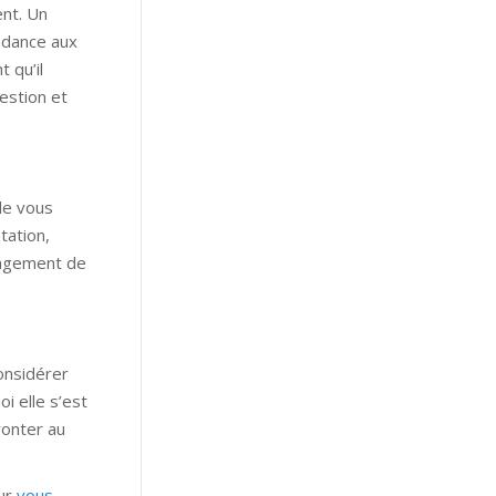
ent. Un
ndance aux
 qu’il
estion et
de vous
tation,
hangement de
considérer
i elle s’est
ronter au
our
vous