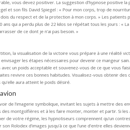
able, vous devez positiver. La suggestion d’hypnose positive la 
el et son fils David Spiegel : « Pour mon corps, trop de nourritu
 dois du respect et de la protection à mon corps. » Les patients
s qui a perdu plus de 22 kilos se répétait tous les jours : « La
rrasser de ce dont je n’ai pas besoin. »
on, la visualisation de la victoire vous prépare à une réalité vic
à envisager les étapes nécessaires pour devenir ce mangeur sain
ous avec un poids acceptable et souvenez-vous de ce que vous fais
faites revivre ces bonnes habitudes. Visualisez-vous obtenir des 
qu’elle aura atteint le poids désiré.
 avion
r de l’imagerie symbolique, invitant les sujets à mettre des en
des montgolfières et à les faire monter, monter et partir. Si les
ner de votre régime, les hypnotiseurs comprennent qu’un contr
ter son Rolodex d’images jusqu’à ce que l’une d’entre elles devien