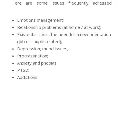
Here are some issues frequently adressed :
Hypnotherapist Uccle Forest
Emotions management;
Hypnotherapist
Relationship problems (at home / at work);
Existential crisis, the need for a new orientation
(job or couple related);
Depression, mood issues;
Procrastination;
Hypnotherapist Uccle
Anxiety and phobias;
PTSD;
Hypnotherapist Forest
Addictions.
Hypnotherapist in Uccle – Forest |
Amaru de la Motta
Hypnotherapist in Uccle – Forest | Amaru de la Motta