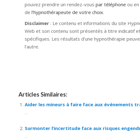
pouvez prendre un rendez-vous
par téléphone
ou en
de
l'hypnothérapeute de votre choix
.
Disclaimer
: Le contenu et informations du site Hypn
Web et son contenu sont présentés à titre indicatif e
spécifiques. Les résultats d’une hypnothérapie peuve
l’autre.
Hypnose Ixelles hypnose tournai hypnose mons hyp
nivelles hypnose villers-la-ville hypnose braine l a
namur Hypnose Barbant Wallon hypnose tournai hypn
Articles Similaires:
Aider les mineurs à faire face aux événements t
...
Surmonter l’incertitude face aux risques engendr
...