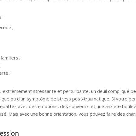
 :
écédé ;
amiliers ;
;
rte ;
 ou extrêmement stressante et perturbante, un deuil compliqué pe
ique ou d’un symptôme de stress post-traumatique. Si votre per
débattez avec des émotions, des souvenirs et une anxiété boulev
tisé. Mais avec une bonne orientation, vous pouvez faire des ch
ression