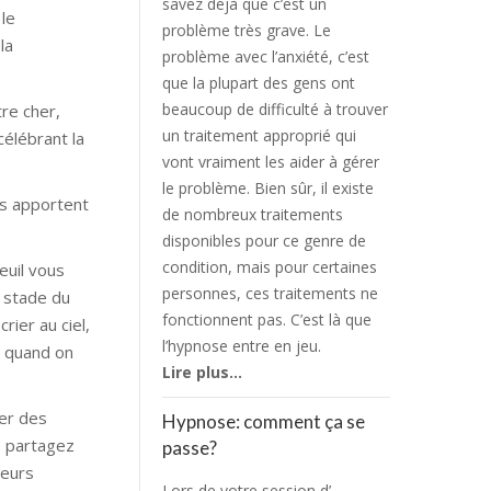
savez déjà que c’est un
 le
problème très grave. Le
la
problème avec l’anxiété, c’est
que la plupart des gens ont
beaucoup de difficulté à trouver
re cher,
un traitement approprié qui
célébrant la
vont vraiment les aider à gérer
le problème. Bien sûr, il existe
us apportent
de nombreux traitements
disponibles pour ce genre de
condition, mais pour certaines
euil vous
personnes, ces traitements ne
e stade du
fonctionnent pas. C’est là que
rier au ciel,
l’hypnose entre en jeu.
r quand on
Lire plus…
ler des
Hypnose: comment ça se
s partagez
passe?
leurs
Lors de votre session d’