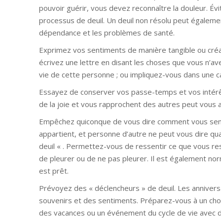
pouvoir guérir, vous devez reconnaître la douleur. Évi
processus de deuil. Un deuil non résolu peut également
dépendance et les problèmes de santé.
Exprimez vos sentiments de manière tangible ou créat
écrivez une lettre en disant les choses que vous n’av
vie de cette personne ; ou impliquez-vous dans une c
Essayez de conserver vos passe-temps et vos intérêts
de la joie et vous rapprochent des autres peut vous a
Empêchez quiconque de vous dire comment vous sentir
appartient, et personne d’autre ne peut vous dire qu
deuil « . Permettez-vous de ressentir ce que vous ress
de pleurer ou de ne pas pleurer. Il est également nor
est prêt.
Prévoyez des « déclencheurs » de deuil. Les anniver
souvenirs et des sentiments. Préparez-vous à un choc
des vacances ou un événement du cycle de vie avec d’