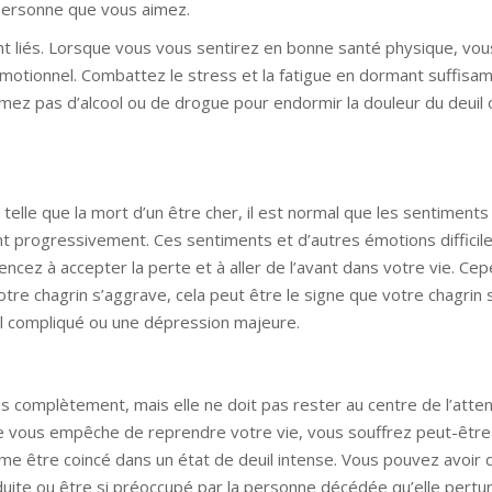
personne que vous aimez.
sont liés. Lorsque vous vous sentirez en bonne santé physique, vo
 émotionnel. Combattez le stress et la fatigue en dormant suffisa
mez pas d’alcool ou de drogue pour endormir la douleur du deuil 
elle que la mort d’un être cher, il est normal que les sentiments
t progressivement. Ces sentiments et d’autres émotions difficil
z à accepter la perte et à aller de l’avant dans votre vie. Cep
re chagrin s’aggrave, cela peut être le signe que votre chagrin 
l compliqué ou une dépression majeure.
s complètement, mais elle ne doit pas rester au centre de l’attenti
lle vous empêche de reprendre votre vie, vous souffrez peut-être
me être coincé dans un état de deuil intense. Vous pouvez avoir 
duite ou être si préoccupé par la personne décédée qu’elle pertu