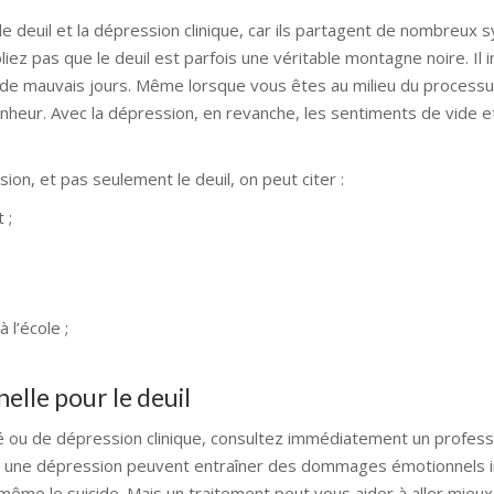
tre le deuil et la dépression clinique, car ils partagent de nombreu
liez pas que le deuil est parfois une véritable montagne noire. Il 
de mauvais jours. Même lorsque vous êtes au milieu du processus
heur. Avec la dépression, en revanche, les sentiments de vide e
n, et pas seulement le deuil, on peut citer :
 ;
 l’école ;
lle pour le deuil
ou de dépression clinique, consultez immédiatement un professi
 et une dépression peuvent entraîner des dommages émotionnels 
ême le suicide. Mais un traitement peut vous aider à aller mieux