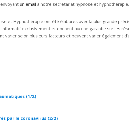
 envoyant
un email
à notre secrétariat hypnose et hypnothérapie, 
ose et Hypnothérapie ont été élaborés avec la plus grande précis
t informatif exclusivement et donnent aucune garantie sur les rés
nt varier selon plusieurs facteurs et peuvent varier également d
nose bruxelles hypnose namur hypnose tournai hypnose mons h
lleud hypnose namur hypnose tournai hypnose mons hypnose bruxel
ose mons hypnose liège hypnothérapie bruxelles
raumatiques (1/2)
és par le coronavirus (2/2)