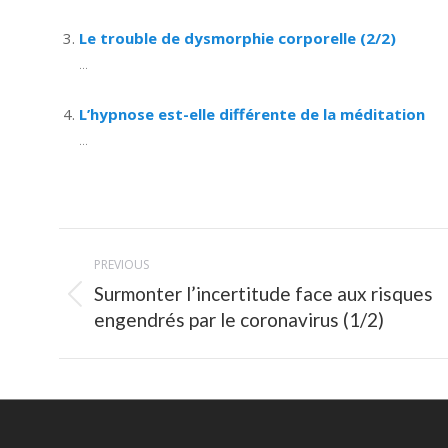
Le trouble de dysmorphie corporelle (2/2)
...
L’hypnose est-elle différente de la méditation
...
Post
PREVIOUS
navigation
Surmonter l’incertitude face aux risques
Previous
engendrés par le coronavirus (1/2)
post: