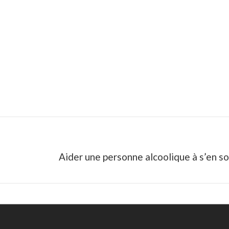
Next
Aider une personne alcoolique à s’en sor
post: