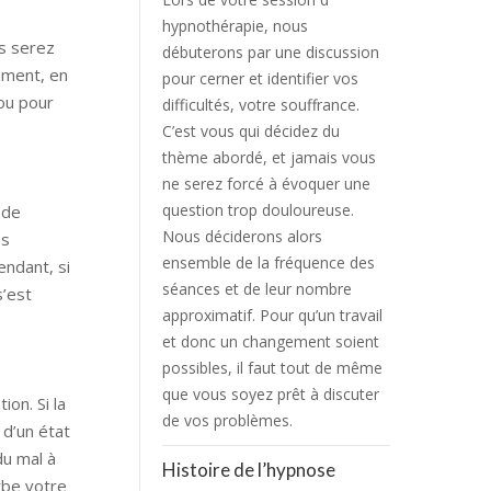
hypnothérapie, nous
us serez
débuterons par une discussion
mment, en
pour cerner et identifier vos
ou pour
difficultés, votre souffrance.
C’est vous qui décidez du
thème abordé, et jamais vous
ne serez forcé à évoquer une
question trop douloureuse.
 de
Nous déciderons alors
es
ensemble de la fréquence des
endant, si
séances et de leur nombre
s’est
approximatif. Pour qu’un travail
et donc un changement soient
possibles, il faut tout de même
que vous soyez prêt à discuter
on. Si la
de vos problèmes.
 d’un état
du mal à
Histoire de l’hypnose
rbe votre