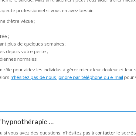
rapeute professionnel si vous en avez besoin :
ine d’être vécue ;
tée ;
ant plus de quelques semaines ;
res depuis votre perte ;
idiennes normales.
rôle pour aidez les individus à gérer mieux leur douleur et leur 
 alors
n’hésitez pas de nous joindre par téléphone ou e-mail
pour 
 d'hypnothérapie …
ou si vous avez des questions, n’hésitez pas à
contacter
le secrét