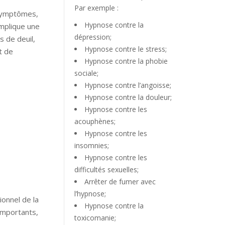
Par exemple :
x symptômes,
Hypnose contre la
implique une
dépression;
 de deuil,
Hypnose contre le stress;
t de
Hypnose contre la phobie
sociale;
Hypnose contre l’angoisse;
Hypnose contre la douleur;
Hypnose contre les
acouphènes;
Hypnose contre les
insomnies;
Hypnose contre les
difficultés sexuelles;
Arrêter de fumer avec
l’hypnose;
onnel de la
Hypnose contre la
importants,
toxicomanie;
.