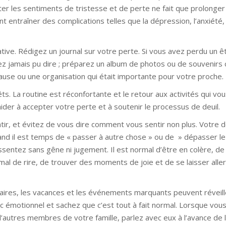
ter les sentiments de tristesse et de perte ne fait que prolonger
 entraîner des complications telles que la dépression, l’anxiété, 
ive. Rédigez un journal sur votre perte. Si vous avez perdu un êt
ez jamais pu dire ; préparez un album de photos ou de souvenirs 
ause ou une organisation qui était importante pour votre proche.
. La routine est réconfortante et le retour aux activités qui vo
ider à accepter votre perte et à soutenir le processus de deuil.
, et évitez de vous dire comment vous sentir non plus. Votre d
and il est temps de « passer à autre chose » ou de » dépasser l
entez sans gêne ni jugement. Il est normal d’être en colère, de c
mal de rire, de trouver des moments de joie et de se laisser alle
saires, les vacances et les événements marquants peuvent réveil
 émotionnel et sachez que c’est tout à fait normal. Lorsque vou
autres membres de votre famille, parlez avec eux à l’avance de 