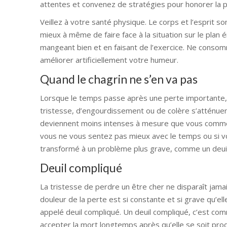
attentes et convenez de stratégies pour honorer la 
Veillez à votre santé physique. Le corps et l’esprit 
mieux à même de faire face à la situation sur le plan
mangeant bien et en faisant de l’exercice. Ne consom
améliorer artificiellement votre humeur.
Quand le chagrin ne s’en va pas
Lorsque le temps passe après une perte importante, t
tristesse, d’engourdissement ou de colère s’atténuen
deviennent moins intenses à mesure que vous commence
vous ne vous sentez pas mieux avec le temps ou si vot
transformé à un problème plus grave, comme un deui
Deuil compliqué
La tristesse de perdre un être cher ne disparaît jamai
douleur de la perte est si constante et si grave qu’e
appelé deuil compliqué. Un deuil compliqué, c’est com
accepter la mort longtemps après qu’elle se soit pro