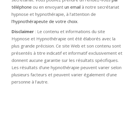
téléphone
ou en envoyant
un email
à notre secrétariat
hypnose et hypnothérapie, à l’attention de
l'hypnothérapeute de votre choix
.
Disclaimer
: Le contenu et informations du site
Hypnose et Hypnothérapie ont été élaborés avec la
plus grande précision. Ce site Web et son contenu sont
présentés à titre indicatif et informatif exclusivement et
donnent aucune garantie sur les résultats spécifiques.
Les résultats d’une hypnothérapie peuvent varier selon
plusieurs facteurs et peuvent varier également d’une
personne à l’autre.
Hypnose Ixelles hypnose tournai hypnose mons
hypnose bruxelles hypnose namur hypnose tournai
hypnose mons hypnose hypnose nivelles hypnose
villers-la-ville hypnose braine l alleud hypnose namur
hypnose tournai hypnose mons hypnose bruxelles
hypnose namur Hypnose Barbant Wallon hypnose