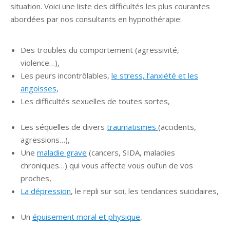
situation. Voici une liste des difficultés les plus courantes
abordées par nos consultants en hypnothérapie:
hypnose
liège hypnose liège
Des troubles du comportement (agressivité,
violence…),
Les peurs incontrôlables,
le stress, l’anxiété et les
angoisses
,
hypnose liège hypnose liège hypnose liège
Les difficultés sexuelles de toutes sortes,
hypnose
liège hypnose liège
Les séquelles de divers
traumatismes
(accidents,
agressions…),
hypnologue liège
Une
maladie grave
(cancers, SIDA, maladies
chroniques…) qui vous affecte vous oul’un de vos
proches,
La dépression
, le repli sur soi, les tendances suicidaires,
hypnologue liege
Un
épuisement moral et physique
,
hypnose liège
hypnose liège