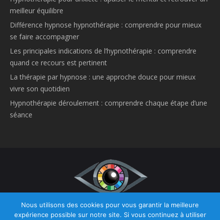
meilleur équilibre
Différence hypnose hypnothérapie : comprendre pour mieux
se faire accompagner
Les principales indications de l’hypnothérapie : comprendre
quand ce recours est pertinent
La thérapie par hypnose : une approche douce pour mieux
vivre son quotidien
Hypnothérapie déroulement : comprendre chaque étape d’une
séance
Nous utilisons des cookies pour vous garantir la meilleure
Copyright © 2026
Hypnose et Hypnothérapie Belgique.
Tous droits
expérience possible sur notre site. Si vous continuez à utiliser
réservés.