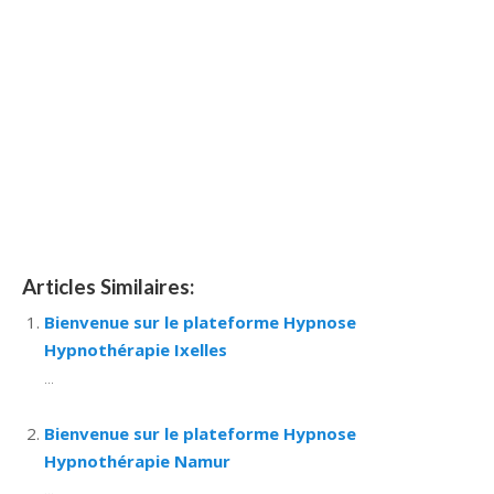
Hypnose Ixelles hypnose tournai hypnose mons hypnose
bruxelles hypnose namur hypnose tournai hypnose mons
hypnose hypnose nivelles hypnose villers-la-ville hypnose
braine l alleud hypnose namur hypnose tournai hypnose
mons hypnose bruxelles hypnose namur Hypnose Barbant
Wallon hypnose tournai hypnose mons hypnose liège
hypnothérapie bruxelles
Hypnose à Brabant Wallon
Thérapie d’hypnose
Articles Similaires:
Bienvenue sur le plateforme Hypnose
Hypnothérapie Ixelles
...
Bienvenue sur le plateforme Hypnose
Hypnothérapie Namur
...