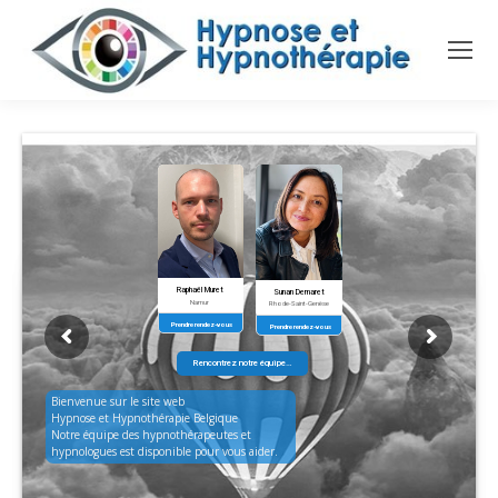
Raphaël Muret
Sunan Demaret
Namur
Rhode-Saint-Genèse
Prendre rendez-vous
Prendre rendez-vous
Rencontrez notre équipe…
Bienvenue sur le site web
Hypnose et Hypnothérapie Belgique
Notre équipe des hypnothérapeutes et
hypnologues est disponible pour vous aider.