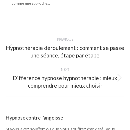
comme une approche...
Post
PREVIOUS
navigation
Hypnothérapie déroulement : comment se passe
Previous
une séance, étape par étape
post:
NEXT
Différence hypnose hypnothérapie : mieux
Next
comprendre pour mieux choisir
post:
Hypnose contre l’angoisse
Si vous avez souffert ou que vous souffrez d’anxiété, vous