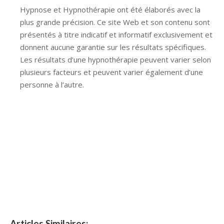
Hypnose et Hypnothérapie ont été élaborés avec la
plus grande précision. Ce site Web et son contenu sont
présentés à titre indicatif et informatif exclusivement et
donnent aucune garantie sur les résultats spécifiques.
Les résultats d’une hypnothérapie peuvent varier selon
plusieurs facteurs et peuvent varier également d’une
personne à l’autre.
Hypnose Ixelles hypnose tournai hypnose mons
hypnose bruxelles hypnose namur hypnose tournai
hypnose mons hypnose hypnose nivelles hypnose
villers-la-ville hypnose braine l alleud hypnose namur
hypnose tournai hypnose mons hypnose bruxelles
hypnose namur Hypnose Barbant Wallon hypnose
tournai hypnose mons hypnose liège hypnothérapie
bruxelles
Articles Similaires: