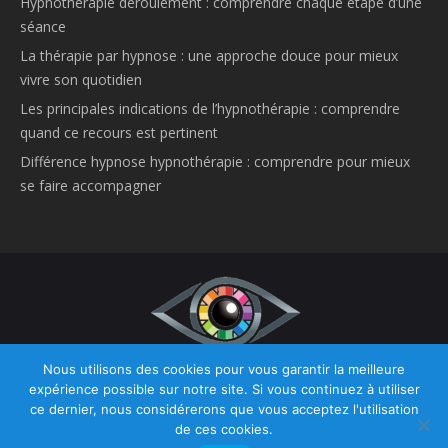
Hypnothérapie déroulement : comprendre chaque étape d’une
séance
La thérapie par hypnose : une approche douce pour mieux
vivre son quotidien
Les principales indications de l’hypnothérapie : comprendre
quand ce recours est pertinent
Différence hypnose hypnothérapie : comprendre pour mieux
se faire accompagner
Nous utilisons des cookies pour vous garantir la meilleure
Copyright © 2026
Hypnose et Hypnothérapie Belgique.
Tous droits
expérience possible sur notre site. Si vous continuez à utiliser
réservés.
ce dernier, nous considérerons que vous acceptez l'utilisation
Privium – Des services qui soutiennent vos soins. Pour psychologues,
de ces cookies.
psychotherapeutes et hypnotherapeutes.