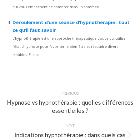
qui vous empêchent de sombrer dans un sommeil...
Déroulement d’une séance d’hypnothérapie : tout
ce qu’il faut savoir
L’hypnothérapie est une approche thérapeutique douce qui utilise
l’état d’hypnose pour favoriser le bien-être et résoudre divers
troubles. Elle se...
Post
PREVIOUS
navigation
Hypnose vs hypnothérapie : quelles différences
Previous
essentielles ?
post:
NEXT
Indications hypnothérapie : dans quels cas
Next