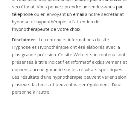
secrétariat. Vous pouvez prendre un rendez-vous
par
téléphone
ou en envoyant
un email
à notre secrétariat
hypnose et hypnothérapie, à l’attention de
l'hypnothérapeute de votre choix
.
Disclaimer
: Le contenu et informations du site
Hypnose et Hypnothérapie ont été élaborés avec la
plus grande précision. Ce site Web et son contenu sont
présentés à titre indicatif et informatif exclusivement et
donnent aucune garantie sur les résultats spécifiques.
Les résultats d’une hypnothérapie peuvent varier selon
plusieurs facteurs et peuvent varier également d’une
personne à l’autre.
Hypnose Ixelles hypnose tournai hypnose mons
hypnose bruxelles hypnose namur hypnose tournai
hypnose mons hypnose hypnose nivelles hypnose
villers-la-ville hypnose braine l alleud hypnose namur
hypnose tournai hypnose mons hypnose bruxelles