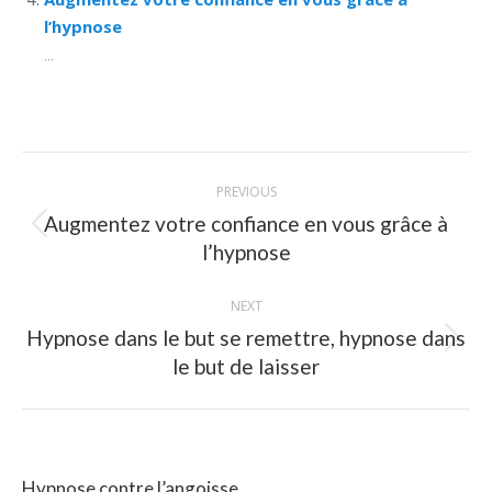
l’hypnose
...
Post
PREVIOUS
navigation
Augmentez votre confiance en vous grâce à
Previous
l’hypnose
post:
NEXT
Hypnose dans le but se remettre, hypnose dans
Next
le but de laisser
post:
Hypnose contre l’angoisse