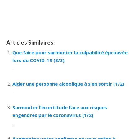
hypnose namur Hypnose Barbant Wallon hypnose
tournai hypnose mons hypnose liège hypnothérapie
bruxelles
Articles Similaires:
Que faire pour surmonter la culpabilité éprouvée
lors du COVID-19 (3/3)
...
Aider une personne alcoolique à s’en sortir (1/2)
...
Surmonter l’incertitude face aux risques
engendrés par le coronavirus (1/2)
...
Augmentez votre confiance en vous grâce à