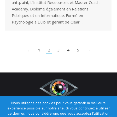
ahtq, aihf, L’Institut Ressources et Master Coach
Academy. Diplômé également en Relations
Publiques et en Informatique. Formé en
Psychologie à L’ulb et gérant de Clear…
←
1
2
3
4
5
→
Nous utilisons des cookies pour vous garantir la meilleure
Copyright © 2026
Hypnose et Hypnothérapie Belgique.
Tous droits
expérience possible sur notre site. Si vous continuez à utiliser
réservés.
ce dernier, nous considérerons que vous acceptez l'utilisation
Privium – Des services qui soutiennent vos soins. Pour psychologues,