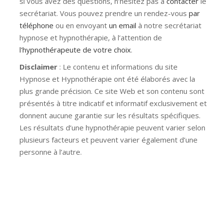
si vous avez des questions, n’hésitez pas à
contacter
le
secrétariat. Vous pouvez prendre un rendez-vous
par
téléphone
ou en envoyant
un email
à notre secrétariat
hypnose et hypnothérapie, à l’attention de
l'hypnothérapeute de votre choix
.
Disclaimer
: Le contenu et informations du site
Hypnose et Hypnothérapie ont été élaborés avec la
plus grande précision. Ce site Web et son contenu sont
présentés à titre indicatif et informatif exclusivement et
donnent aucune garantie sur les résultats spécifiques.
Les résultats d’une hypnothérapie peuvent varier selon
plusieurs facteurs et peuvent varier également d’une
personne à l’autre.
Hypnose Ixelles hypnose tournai hypnose mons
hypnose bruxelles hypnose namur hypnose tournai
hypnose mons hypnose hypnose nivelles hypnose
villers-la-ville hypnose braine l alleud hypnose namur
hypnose tournai hypnose mons hypnose bruxelles