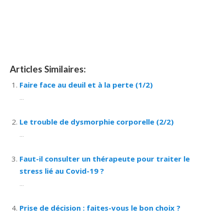
hypnose namur Hypnose Barbant Wallon hypnose
tournai hypnose mons hypnose liège hypnothérapie
bruxelles
Articles Similaires:
Faire face au deuil et à la perte (1/2)
...
Le trouble de dysmorphie corporelle (2/2)
...
Faut-il consulter un thérapeute pour traiter le
stress lié au Covid-19 ?
...
Prise de décision : faites-vous le bon choix ?