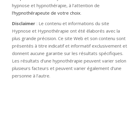
hypnose et hypnothérapie, à l’attention de
l'hypnothérapeute de votre choix
.
Disclaimer
: Le contenu et informations du site
Hypnose et Hypnothérapie ont été élaborés avec la
plus grande précision. Ce site Web et son contenu sont
présentés à titre indicatif et informatif exclusivement et
donnent aucune garantie sur les résultats spécifiques.
Les résultats d’une hypnothérapie peuvent varier selon
plusieurs facteurs et peuvent varier également d’une
personne à l’autre.
Hypnose Ixelles hypnose tournai hypnose mons
hypnose bruxelles hypnose namur hypnose tournai
hypnose mons hypnose hypnose nivelles hypnose
villers-la-ville hypnose braine l alleud hypnose namur
hypnose tournai hypnose mons hypnose bruxelles
hypnose namur Hypnose Barbant Wallon hypnose
tournai hypnose mons hypnose liège hypnothérapie