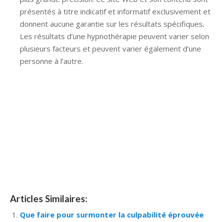
présentés à titre indicatif et informatif exclusivement et
donnent aucune garantie sur les résultats spécifiques.
Les résultats d’une hypnothérapie peuvent varier selon
plusieurs facteurs et peuvent varier également d’une
personne à l’autre.
Hypnose Ixelles hypnose tournai hypnose mons
hypnose bruxelles hypnose namur hypnose tournai
hypnose mons hypnose hypnose nivelles hypnose
villers-la-ville hypnose braine l alleud hypnose namur
hypnose tournai hypnose mons hypnose bruxelles
hypnose namur Hypnose Barbant Wallon hypnose
tournai hypnose mons hypnose liège hypnothérapie
bruxelles
Articles Similaires:
Que faire pour surmonter la culpabilité éprouvée