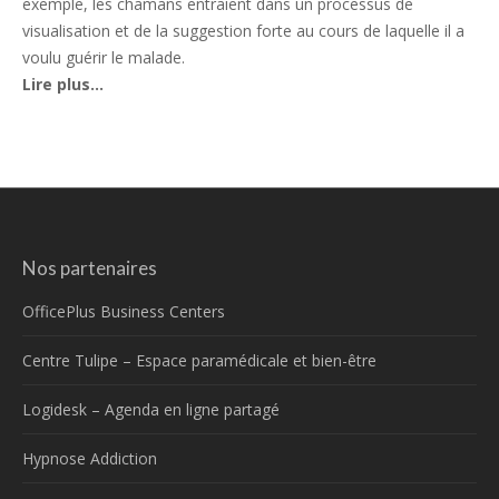
exemple, les chamans entraient dans un processus de
visualisation et de la suggestion forte au cours de laquelle il a
voulu guérir le malade.
Lire plus…
Nos partenaires
OfficePlus Business Centers
Centre Tulipe – Espace paramédicale et bien-être
Logidesk – Agenda en ligne partagé
Hypnose Addiction