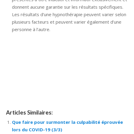
donnent aucune garantie sur les résultats spécifiques.
Les résultats d’une hypnothérapie peuvent varier selon
plusieurs facteurs et peuvent varier également d’une
personne à l’autre.
Hypnose Ixelles hypnose tournai hypnose mons
hypnose bruxelles hypnose namur hypnose tournai
hypnose mons hypnose hypnose nivelles hypnose
villers-la-ville hypnose braine l alleud hypnose namur
hypnose tournai hypnose mons hypnose bruxelles
hypnose namur Hypnose Barbant Wallon hypnose
tournai hypnose mons hypnose liège hypnothérapie
bruxelles
Articles Similaires:
Que faire pour surmonter la culpabilité éprouvée
lors du COVID-19 (3/3)