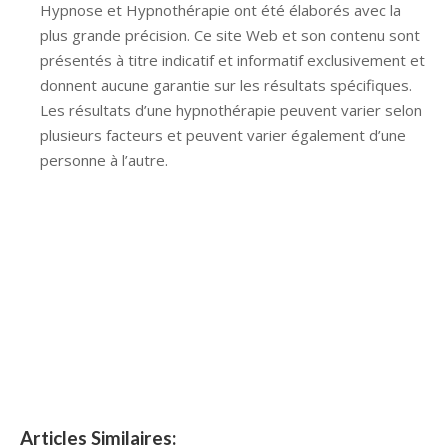
Hypnose et Hypnothérapie ont été élaborés avec la
plus grande précision. Ce site Web et son contenu sont
présentés à titre indicatif et informatif exclusivement et
donnent aucune garantie sur les résultats spécifiques.
Les résultats d’une hypnothérapie peuvent varier selon
plusieurs facteurs et peuvent varier également d’une
personne à l’autre.
Hypnose Ixelles hypnose tournai hypnose mons
hypnose bruxelles hypnose namur hypnose tournai
hypnose mons hypnose hypnose nivelles hypnose
villers-la-ville hypnose braine l alleud hypnose namur
hypnose tournai hypnose mons hypnose bruxelles
hypnose namur Hypnose Barbant Wallon hypnose
tournai hypnose mons hypnose liège hypnothérapie
bruxelles
Articles Similaires: