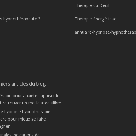
!
Thérapie du Deuil
s hypnothérapeute ?
Thérapie énergétique
annuaire-hypnose-hypnotherap
iers articles du blog
rapie pour anxiété : apaiser le
 retrouver un meilleur équilibre
ce hypnose hypnothérapie :
re pour mieux se faire
gner
ipales indications de