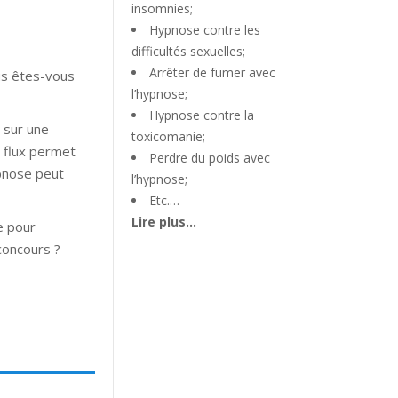
insomnies;
Hypnose contre les
difficultés sexuelles;
Arrêter de fumer avec
ous êtes-vous
l’hypnose;
Hypnose contre la
é sur une
toxicomanie;
e flux permet
Perdre du poids avec
ypnose peut
l’hypnose;
Etc.…
Lire plus…
e pour
concours ?