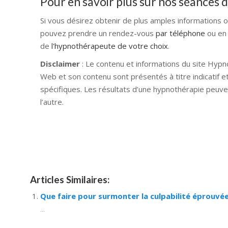
Pour en savoir plus sur nos séances
Si vous désirez obtenir de plus amples informations 
pouvez prendre un rendez-vous
par téléphone
ou en
de
l'hypnothérapeute de votre choix
.
Disclaimer
: Le contenu et informations du site Hypn
Web et son contenu sont présentés à titre indicatif e
spécifiques. Les résultats d’une hypnothérapie peuve
l’autre.
Hypnose Ixelles hypnose tournai hypnose mons hyp
nivelles hypnose villers-la-ville hypnose braine l a
namur Hypnose Barbant Wallon hypnose tournai hypn
Articles Similaires:
Que faire pour surmonter la culpabilité éprouvée
...