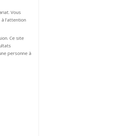
ariat. Vous
à l’attention
ion. Ce site
ultats
’une personne à
ypnose hypnose
les hypnose