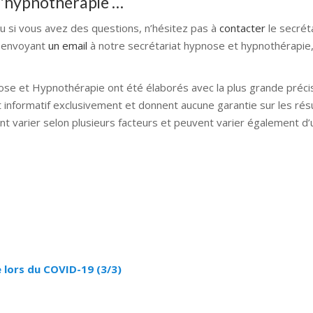
 d'hypnothérapie …
ou si vous avez des questions, n’hésitez pas à
contacter
le secrét
 envoyant
un email
à notre secrétariat hypnose et hypnothérapie, 
ose et Hypnothérapie ont été élaborés avec la plus grande précis
t informatif exclusivement et donnent aucune garantie sur les rés
nt varier selon plusieurs facteurs et peuvent varier également d
nose bruxelles hypnose namur hypnose tournai hypnose mons h
lleud hypnose namur hypnose tournai hypnose mons hypnose bruxel
ose mons hypnose liège hypnothérapie bruxelles
 lors du COVID-19 (3/3)