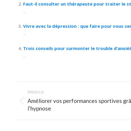
Faut-il consulter un thérapeute pour traiter le st
...
Vivre avec la dépression : que faire pour vous se
...
Trois conseils pour surmonter le trouble d’anxiét
...
Post
PREVIOUS
navigation
Améliorer vos performances sportives grâ
Previous
l’hypnose
post: