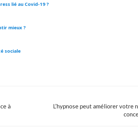
ress lié au Covid-19 ?
ntir mieux ?
é sociale
ce à
L’hypnose peut améliorer votre 
Next
conce
post: