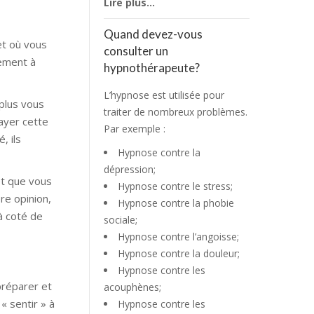
Lire plus…
Quand devez-vous
et où vous
consulter un
tement à
hypnothérapeute?
L’hypnose est utilisée pour
 plus vous
traiter de nombreux problèmes.
ayer cette
Par exemple :
, ils
Hypnose contre la
dépression;
et que vous
Hypnose contre le stress;
re opinion,
Hypnose contre la phobie
 à coté de
sociale;
Hypnose contre l’angoisse;
Hypnose contre la douleur;
Hypnose contre les
préparer et
acouphènes;
« sentir » à
Hypnose contre les