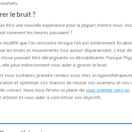
 souhaits.
er le bruit ?
it pas être une nouvelle expérience pour la plupart d’entre nous. V
lisé comment les heures passaient ?
e modifié que l’on rencontre lorsque l’on est entièrement focalis
que les bruits et mouvements tout autour disparaissent. L’état d
 chose pouvant être dérangeante ou déstabilisante. Puisque l’h
elle peut indirectement vous aider à ignorer le bruit.
t et vous souhaitez prendre rendez-vous chez un hypnothérapeut
ration et optimiser vos chances de réussir vos examens et vos 
 de contact. Nous nous ferons un plaisir de
vous orienter vers un
attente et vous aider à concrétiser vos objectifs.