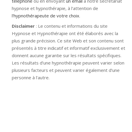
téléphone
ou en envoyant
un email
à notre secrétariat
hypnose et hypnothérapie, à l’attention de
l'hypnothérapeute de votre choix
.
Disclaimer
: Le contenu et informations du site
Hypnose et Hypnothérapie ont été élaborés avec la
plus grande précision. Ce site Web et son contenu sont
présentés à titre indicatif et informatif exclusivement et
donnent aucune garantie sur les résultats spécifiques.
Les résultats d’une hypnothérapie peuvent varier selon
plusieurs facteurs et peuvent varier également d’une
personne à l’autre.
Hypnose Ixelles hypnose tournai hypnose mons
hypnose bruxelles hypnose namur hypnose tournai
hypnose mons hypnose hypnose nivelles hypnose
villers-la-ville hypnose braine l alleud hypnose namur
hypnose tournai hypnose mons hypnose bruxelles
hypnose namur Hypnose Barbant Wallon hypnose
tournai hypnose mons hypnose liège hypnothérapie