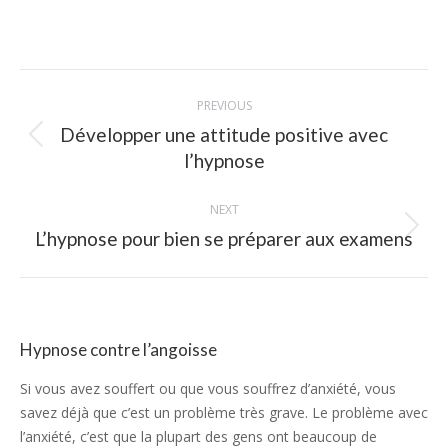
Post
PREVIOUS
navigation
Développer une attitude positive avec
Previous
l’hypnose
post:
NEXT
Next
L’hypnose pour bien se préparer aux examens
post:
Hypnose contre l’angoisse
Si vous avez souffert ou que vous souffrez d’anxiété, vous
savez déjà que c’est un problème très grave. Le problème avec
l’anxiété, c’est que la plupart des gens ont beaucoup de