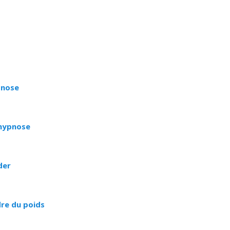
nose bruxelles hypnose namur hypnose tournai hypnose mons h
lleud hypnose namur hypnose tournai hypnose mons hypnose bruxel
ose mons hypnose liège hypnothérapie bruxelles
pnose
’hypnose
der
dre du poids