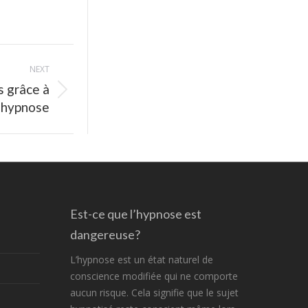
NEXT
s grâce à
l’hypnose
Est-ce que l’hypnose est
dangereuse?
L’hypnose est un état naturel de
conscience modifiée qui ne comporte
aucun risque. Cela signifie que le sujet