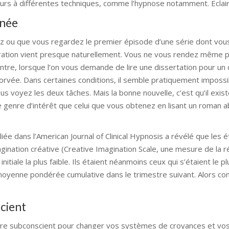
ours à différentes techniques, comme l’hypnose notamment. Eclai
anée
ez ou que vous regardez le premier épisode d’une série dont vou
ntration vient presque naturellement. Vous ne vous rendez même
ntre, lorsque l’on vous demande de lire une dissertation pour un
orvée. Dans certaines conditions, il semble pratiquement impossi
us voyez les deux tâches. Mais la bonne nouvelle, c’est qu’il exis
 genre d’intérêt que celui que vous obtenez en lisant un roman 
ée dans l’American Journal of Clinical Hypnosis a révélé que les é
agination créative (Creative Imagination Scale, une mesure de la r
tiale la plus faible. Ils étaient néanmoins ceux qui s’étaient le p
 moyenne pondérée cumulative dans le trimestre suivant. Alors c
scient
tre subconscient pour changer vos systèmes de croyances et vos