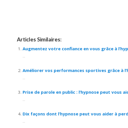
Hypnose Ixelles hypnose tournai hypnose mons hyp
nivelles hypnose villers-la-ville hypnose braine l a
namur Hypnose Barbant Wallon hypnose tournai hypn
Articles Similaires:
Augmentez votre confiance en vous grâce à l’hy
...
Améliorer vos performances sportives grâce à l
...
Prise de parole en public : l’hypnose peut vous ai
...
Dix façons dont l’hypnose peut vous aider à per
...