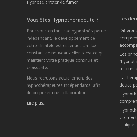
Hypnose arreter de fumer
Les dern
Vous êtes Hypnothérapeute ?
Différen
Pour vous en tant que hypnothérapeute
comprend
indépendant, le développement de
accompa
votre clientèle est essentiel. Un flux
constant de nouveaux clients est ce qui
Les princ
maintient votre pratique continue et
l’hypnot
croissante.
recours 
La théra
Nous recrutons actuellement des
douce po
hypnothérapeutes indépendants, afin
de proposer une collaboration.
Hypnothé
compren
Lire plus…
Hypnothér
vraiment 
clinique