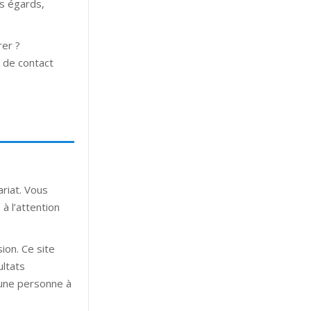
es égards,
rer ?
e de contact
ariat. Vous
à l’attention
ion. Ce site
ultats
’une personne à