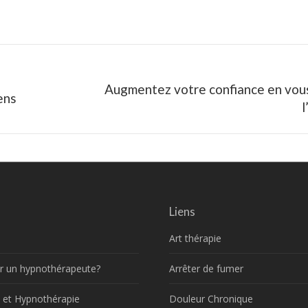
Augmentez votre confiance en vou
Next
ens
post:
Liens
Art thérapie
r un hypnothérapeute?
Arrêter de fumer
 et Hypnothérapie
Douleur Chronique