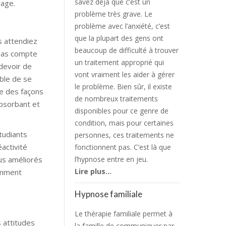
savez déjà que c’est un
rage.
problème très grave. Le
problème avec l’anxiété, c’est
que la plupart des gens ont
s attendiez
beaucoup de difficulté à trouver
 pas compte
un traitement approprié qui
 devoir de
vont vraiment les aider à gérer
ble de se
le problème. Bien sûr, il existe
te des façons
de nombreux traitements
absorbant et
disponibles pour ce genre de
condition, mais pour certaines
tudiants
personnes, ces traitements ne
éactivité
fonctionnent pas. C’est là que
lus améliorés
l’hypnose entre en jeu.
Lire plus…
omment
Hypnose familiale
Le thérapie familiale permet à
 attitudes
la famille de communiquer par