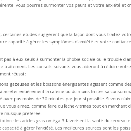
férente, vous pourrez surmonter vos peurs et votre anxiété et c
et, certaines études suggèrent que la façon dont vous traitez vot
, votre capacité à gérer les symptômes d’anxiété et votre confiance
 pas à eux seuls à surmonter la phobie sociale ou le trouble d’a
re traitement. Les conseils suivants vous aideront à réduire votre
ement réussi :
s boissons gazeuses et les boissons énergisantes agissent comme de
 arrêter entièrement la caféine ou du moins limiter sa consomma
rité avec pas moins de 30 minutes par jour si possible. Si vous n’ai
que vous aimez, comme faire du lèche-vitrines tout en marchant d
re musique préférée.
tation : les acides gras oméga-3 favorisent la santé du cerveau 
capacité à gérer l’anxiété. Les meilleures sources sont les pois