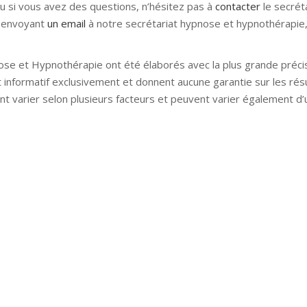
ou si vous avez des questions, n’hésitez pas à
contacter
le secrét
 envoyant
un email
à notre secrétariat hypnose et hypnothérapie, 
ose et Hypnothérapie ont été élaborés avec la plus grande précis
t informatif exclusivement et donnent aucune garantie sur les rés
nt varier selon plusieurs facteurs et peuvent varier également d
nose bruxelles hypnose namur hypnose tournai hypnose mons h
lleud hypnose namur hypnose tournai hypnose mons hypnose bruxel
ose mons hypnose liège hypnothérapie bruxelles