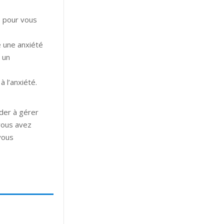
e pour vous
e une anxiété
 un
 l’anxiété.
ider à gérer
vous avez
vous