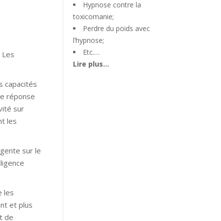
Hypnose contre la
toxicomanie;
Perdre du poids avec
l’hypnose;
Etc.…
. Les
Lire plus…
es capacités
ne réponse
vité sur
t les
gente sur le
lligence
 les
nt et plus
t de