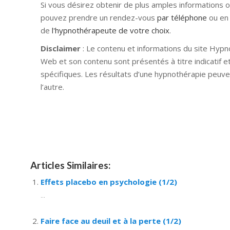
Si vous désirez obtenir de plus amples informations 
pouvez prendre un rendez-vous
par téléphone
ou en
de
l'hypnothérapeute de votre choix
.
Disclaimer
: Le contenu et informations du site Hypn
Web et son contenu sont présentés à titre indicatif e
spécifiques. Les résultats d’une hypnothérapie peuve
l’autre.
Hypnose Ixelles hypnose tournai hypnose mons hyp
nivelles hypnose villers-la-ville hypnose braine l a
namur Hypnose Barbant Wallon hypnose tournai hypn
Articles Similaires:
Effets placebo en psychologie (1/2)
...
Faire face au deuil et à la perte (1/2)