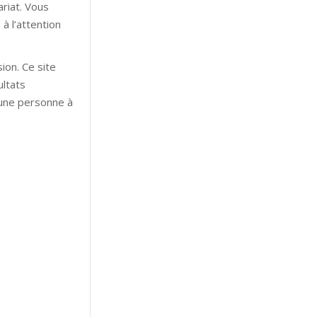
ariat. Vous
à l’attention
ion. Ce site
ultats
’une personne à
ypnose hypnose
les hypnose