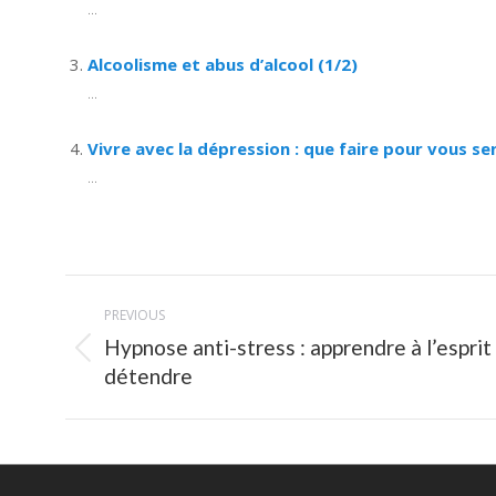
...
Alcoolisme et abus d’alcool (1/2)
...
Vivre avec la dépression : que faire pour vous se
...
Post
PREVIOUS
navigation
Hypnose anti-stress : apprendre à l’esprit
Previous
détendre
post: