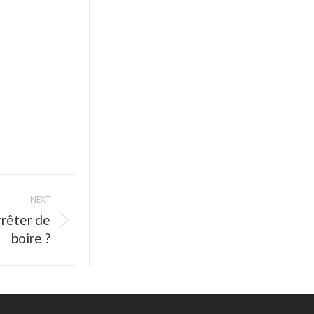
NEXT
rrêter de
boire ?