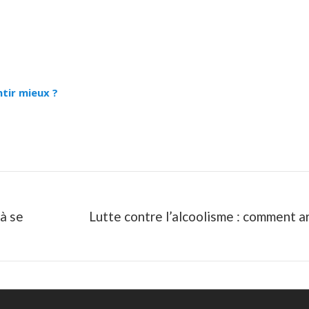
ntir mieux ?
 à se
Lutte contre l’alcoolisme : comment a
Next
post: