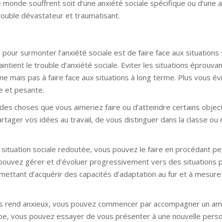
e monde souffrent soit d’une anxiété sociale spécifique ou d’une 
 trouble dévastateur et traumatisant.
 pour surmonter l’anxiété sociale est de faire face aux situations
intient le trouble d’anxiété sociale. Eviter les situations éprouva
me mais pas à faire face aux situations à long terme. Plus vous év
te et pesante.
s choses que vous aimeriez faire ou d’atteindre certains object
ager vos idées au travail, de vous distinguer dans la classe ou 
tuation sociale redoutée, vous pouvez le faire en procédant peti
ouvez gérer et d’évoluer progressivement vers des situations plu
mettant d’acquérir des capacités d’adaptation au fur et à mesure
vous rend anxieux, vous pouvez commencer par accompagner un am
tape, vous pouvez essayer de vous présenter à une nouvelle perso