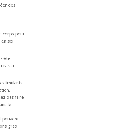
réer des
re corps peut
 en soi
nxiété
 niveau
s stimulants
tion.
mez pas faire
ans le
et peuvent
sons gras