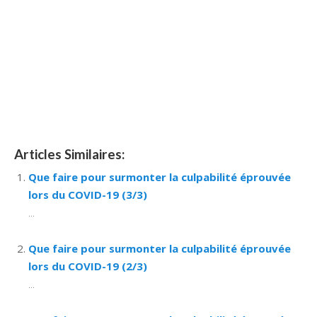
hypnose mons hypnose hypnose nivelles hypnose
villers-la-ville hypnose braine l alleud hypnose namur
hypnose tournai hypnose mons hypnose bruxelles
hypnose namur Hypnose Barbant Wallon hypnose
tournai hypnose mons hypnose liège hypnothérapie
bruxelles
Articles Similaires:
Que faire pour surmonter la culpabilité éprouvée
lors du COVID-19 (3/3)
...
Que faire pour surmonter la culpabilité éprouvée
lors du COVID-19 (2/3)
...