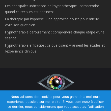
Les principales indications de l’hypnothérapie : comprendre
quand ce recours est pertinent
La thérapie par hypnose : une approche douce pour mieux
vivre son quotidien
Hypnothérapie déroulement : comprendre chaque étape d’une
séance
Hypnothérapie efficacité : ce que disent vraiment les études et
l’expérience clinique
Nous utilisons des cookies pour vous garantir la meilleure
Copyright © 2026
Hypnose et Hypnothérapie Belgique.
Tous droits
expérience possible sur notre site. Si vous continuez à utiliser
réservés.
ce dernier, nous considérerons que vous acceptez l'utilisation
Privium – Des services qui soutiennent vos soins. Pour psychologues,