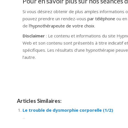
Pour en savoir plus sur nos séances
Si vous désirez obtenir de plus amples informations 
pouvez prendre un rendez-vous
par téléphone
ou en
de
l'hypnothérapeute de votre choix
.
Disclaimer
: Le contenu et informations du site Hypn
Web et son contenu sont présentés à titre indicatif e
spécifiques. Les résultats d’une hypnothérapie peuve
l’autre.
Hypnose Ixelles hypnose tournai hypnose mons hyp
nivelles hypnose villers-la-ville hypnose braine l a
namur Hypnose Barbant Wallon hypnose tournai hypn
Articles Similaires:
Le trouble de dysmorphie corporelle (1/2)
...