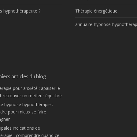
s hypnothérapeute ?
Thérapie énergétique
annuaire-hypnose-hypnotherap
iers articles du blog
rapie pour anxiété : apaiser le
 retrouver un meilleur équilibre
ce hypnose hypnothérapie :
re pour mieux se faire
gner
ipales indications de
hérapie : comprendre quand ce