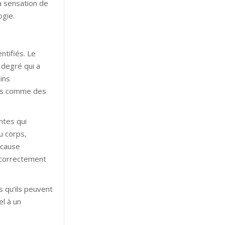
a sensation de
ogie.
ntifiés. Le
 degré qui a
ins
rés comme des
ntes qui
u corps,
 cause
s correctement
s qu’ils peuvent
el à un