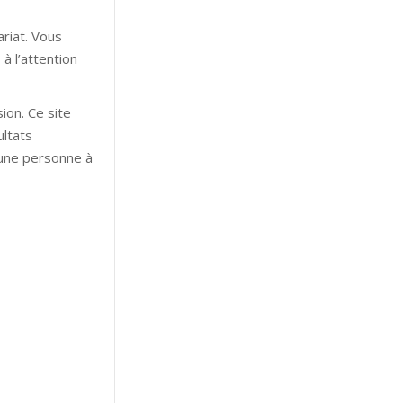
ariat. Vous
à l’attention
ion. Ce site
ultats
’une personne à
ypnose hypnose
les hypnose