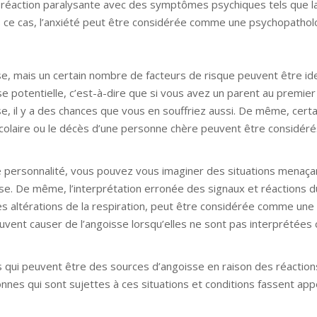
e réaction paralysante avec des symptômes psychiques tels que l
ns ce cas, l’anxiété peut être considérée comme une psychopathol
se, mais un certain nombre de facteurs de risque peuvent être ide
 potentielle, c’est-à-dire que si vous avez un parent au premier
se, il y a des chances que vous en souffriez aussi. De même, certa
scolaire ou le décès d’une personne chère peuvent être considé
s de personnalité, vous pouvez vous imaginer des situations menaça
sse. De même, l’interprétation erronée des signaux et réactions d
les altérations de la respiration, peut être considérée comme une
euvent causer de l’angoisse lorsqu’elles ne sont pas interprétée
s qui peuvent être des sources d’angoisse en raison des réaction
nnes qui sont sujettes à ces situations et conditions fassent app