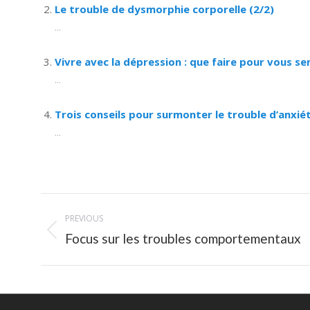
Le trouble de dysmorphie corporelle (2/2)
...
Vivre avec la dépression : que faire pour vous se
...
Trois conseils pour surmonter le trouble d’anxiét
...
Post
PREVIOUS
navigation
Previous
Focus sur les troubles comportementaux
post: