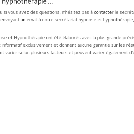
 d'hypnothérapie …
ou si vous avez des questions, n’hésitez pas à
contacter
le secrét
 envoyant
un email
à notre secrétariat hypnose et hypnothérapie, 
ose et Hypnothérapie ont été élaborés avec la plus grande précis
t informatif exclusivement et donnent aucune garantie sur les rés
nt varier selon plusieurs facteurs et peuvent varier également d
nose bruxelles hypnose namur hypnose tournai hypnose mons h
lleud hypnose namur hypnose tournai hypnose mons hypnose bruxel
ose mons hypnose liège hypnothérapie bruxelles