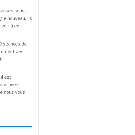
 causes sous-
ngle nouveau. Ils
avoir à en
10 séances de
itement des
t
il est
vous avez
ue nous vous