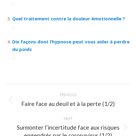
...
Quel traitement contre la douleur émotionnelle ?
...
Dix façons dont l’hypnose peut vous aider à perdre
du poids
...
Post
PREVIOUS
navigation
Previous
Faire face au deuil et à la perte (1/2)
post:
NEXT
Surmonter l’incertitude face aux risques
Next
engendrés par le coronavirus (1/2)