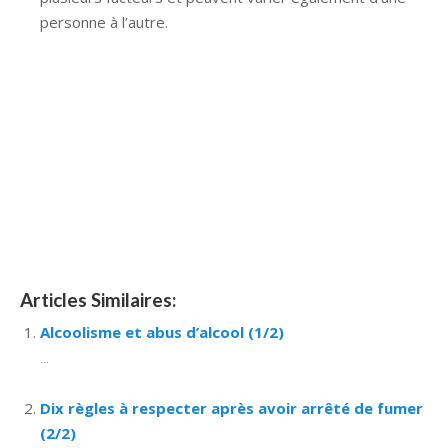
personne à l’autre.
Hypnose Ixelles hypnose tournai hypnose mons
hypnose bruxelles hypnose namur hypnose tournai
hypnose mons hypnose hypnose nivelles hypnose
villers-la-ville hypnose braine l alleud hypnose namur
hypnose tournai hypnose mons hypnose bruxelles
hypnose namur Hypnose Barbant Wallon hypnose
tournai hypnose mons hypnose liège hypnothérapie
bruxelles
Articles Similaires:
Alcoolisme et abus d’alcool (1/2)
...
Dix règles à respecter après avoir arrêté de fumer
(2/2)