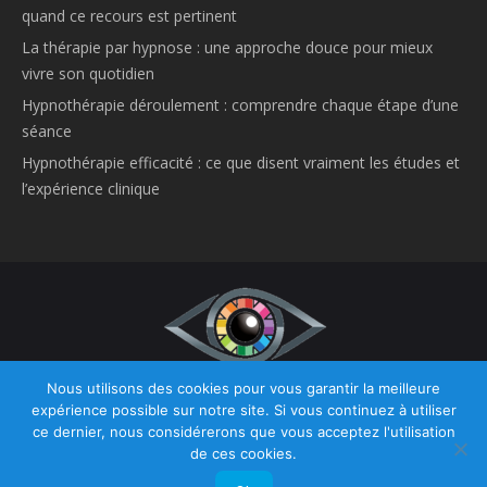
quand ce recours est pertinent
La thérapie par hypnose : une approche douce pour mieux
vivre son quotidien
Hypnothérapie déroulement : comprendre chaque étape d’une
séance
Hypnothérapie efficacité : ce que disent vraiment les études et
l’expérience clinique
Nous utilisons des cookies pour vous garantir la meilleure
Copyright © 2026
Hypnose et Hypnothérapie Belgique.
Tous droits
expérience possible sur notre site. Si vous continuez à utiliser
réservés.
ce dernier, nous considérerons que vous acceptez l'utilisation
Privium – Des services qui soutiennent vos soins. Pour psychologues,
de ces cookies.
psychotherapeutes et hypnotherapeutes.